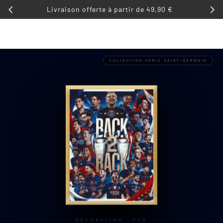
ET
Livraison offerte à partir de 49,90 €
PASSER
AU
Liste de
CONTENU
Panier
souhaits
COLLECTION PARIS SAINT-GERMAIN
DÉCORATION · PSG