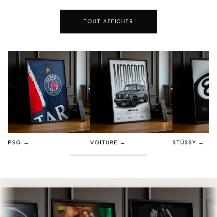
TOUT AFFICHER
PSG
→
VOITURE
→
STÜSSY
→