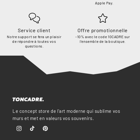
Apple Pay.
Service client
Offre promotionnelle
Notre support se fera un plaisir
-10% avec le code 10CADRE sur
de répondre à toutes vos
l'ensemble de la boutique.
questions.
Le concept store de l'art moderne qui sublime vos
murs et met en valeurs vos souvenirs.
Instagram
TikTok
Pinterest