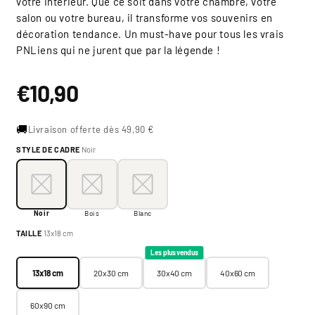
votre intérieur. Que ce soit dans votre chambre, votre
salon ou votre bureau, il transforme vos souvenirs en
décoration tendance. Un must-have pour tous les vrais
PNLiens qui ne jurent que par la légende !
Prix
€10,90
habituel
🚚
Livraison offerte dès 49,90 €
STYLE DE CADRE
Noir
Style de cadre:
Noir
Noir
Bois
Blanc
Noir
Bois
Blanc
Taille:
13x18 cm
TAILLE
13x18 cm
13x18 cm
20x30 cm
30x40 cm
40x60 cm
Les plus vendus
13x18 cm
20x30 cm
30x40 cm
40x60 cm
60x90 cm