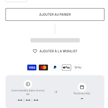
AJOUTER AU PANIER
AJOUTER À LA WISHLIST
Moyens
de
paiement
Commandez dans moins
Recevez dès
de
—
--
:
--
:
--