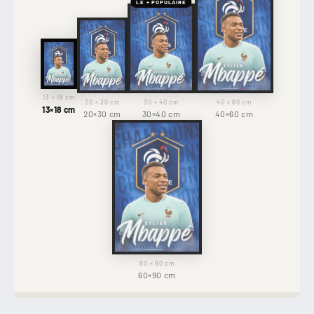
LE + POPULAIRE
13 × 18 cm
20 × 30 cm
30 × 40 cm
40 × 60 cm
13×18 cm
20×30 cm
30×40 cm
40×60 cm
60 × 90 cm
60×90 cm