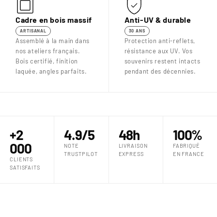
Cadre en bois massif
Anti-UV & durable
ARTISANAL
30 ANS
Assemblé à la main dans
Protection anti-reflets,
nos ateliers français.
résistance aux UV. Vos
Bois certifié, finition
souvenirs restent intacts
laquée, angles parfaits.
pendant des décennies.
+2
4.9/5
48h
100%
000
NOTE
LIVRAISON
FABRIQUÉ
TRUSTPILOT
EXPRESS
EN FRANCE
CLIENTS
SATISFAITS