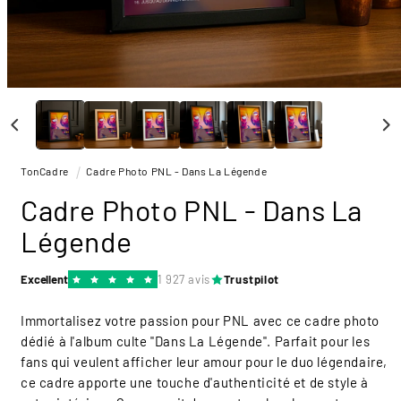
Ouvrir
le
média
1
dans
une
TonCadre
Cadre Photo PNL - Dans La Légende
fenêtre
modale
Cadre Photo PNL - Dans La
Légende
Excellent
1 927 avis
Trustpilot
Immortalisez votre passion pour PNL avec ce cadre photo
dédié à l'album culte "Dans La Légende". Parfait pour les
fans qui veulent afficher leur amour pour le duo légendaire,
ce cadre apporte une touche d'authenticité et de style à