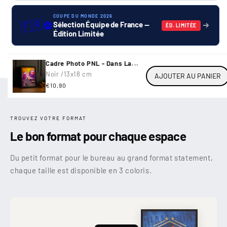
COUPE DU MONDE 2026
🇫🇷
⚽
Sélection Équipe de France —
ÉD. LIMITÉE
Édition Limitée
Cadre Photo PNL - Dans La...
Noir /
13x18 cm
AJOUTER AU PANIER
Prix
€10,90
habituel
TROUVEZ VOTRE FORMAT
Le bon format pour chaque espace
Du petit format pour le bureau au grand format statement,
chaque taille est disponible en 3 coloris.