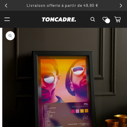
ET
Livraison offerte à partir de 49,90 €
PASSER
AU
Liste de
CONTENU
Panier
souhaits
PASSER AUX
INFORMATIONS
PRODUITS