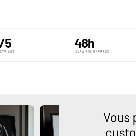
€
/5
48h
STPILOT
LIVRAISON EXPRESS
Vous 
custo