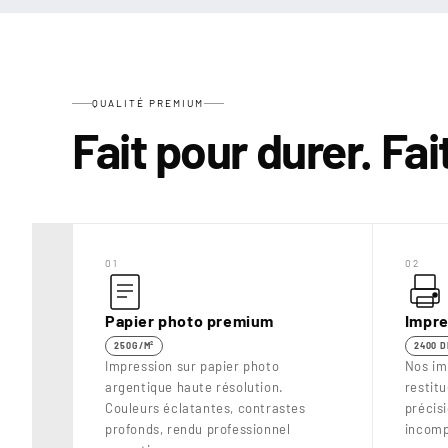
QUALITÉ PREMIUM
Fait pour durer. Fa
01
02
Papier photo premium
Impre
250G/M²
2400 D
Impression sur papier photo
Nos im
argentique haute résolution.
restit
Couleurs éclatantes, contrastes
précis
profonds, rendu professionnel
incomp