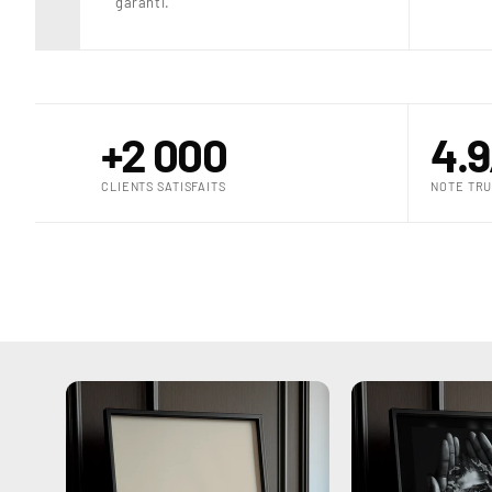
garanti.
+2 000
4.9
CLIENTS SATISFAITS
NOTE TRU