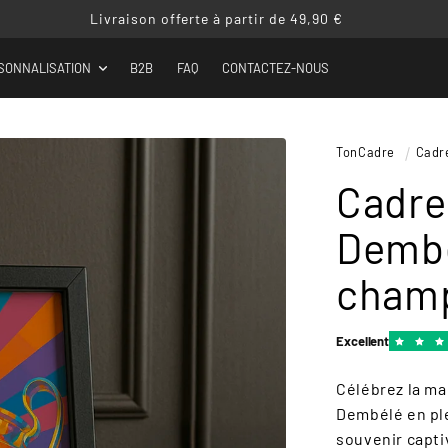
Livraison offerte à partir de 49,90 €
SONNALISATION
B2B
FAQ
CONTACTEZ-NOUS
TonCadre
Cadr
Cadre
Dembé
cham
Excellent
Célébrez la ma
Dembélé en ple
souvenir captiv