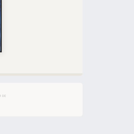
â
R DE