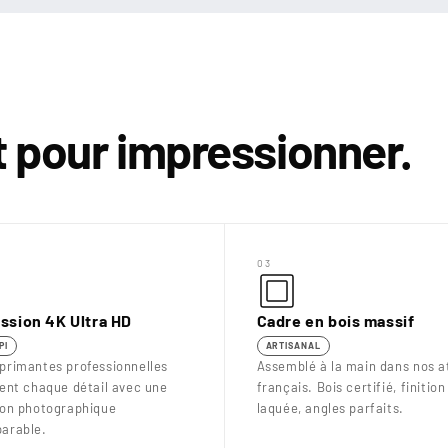
it pour impressionner.
03
ssion 4K Ultra HD
Cadre en bois massif
PI
ARTISANAL
primantes professionnelles
Assemblé à la main dans nos at
uent chaque détail avec une
français. Bois certifié, finition
ion photographique
laquée, angles parfaits.
arable.