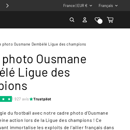
P
L
Profite de - 10% avec le code 10CADRE
France | EUR €
Français
a
a
Liste de
Connexion
Panier
y
n
souhaits
s
g
/
u
e photo Ousmane Dembélé Ligue des champions
r
e
 photo Ousmane
é
g
lé Ligue des
i
pions
o
n
1 927 avis
Trustpilot
gie du football avec notre cadre photo d'Ousmane
ine action lors de la Ligue des champions ! Ce
ant immortalise les exploits de l'ailier français dans