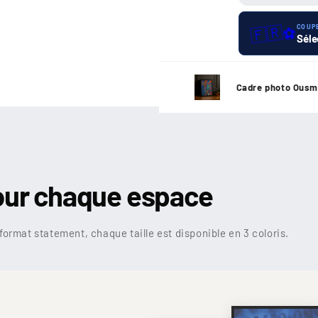
🇫🇷
COUP
⚽
Séle
Cadre photo Ousm
our chaque espace
format statement, chaque taille est disponible en 3 coloris.