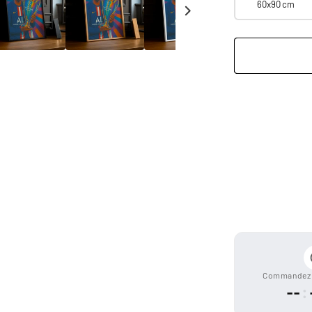
60x90 cm
Moyens
de
paiement
Commandez 
--
: