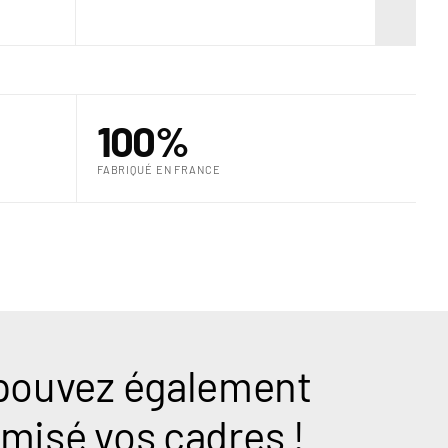
“
100%
FABRIQUÉ EN FRANCE
pouvez également
misé vos cadres !