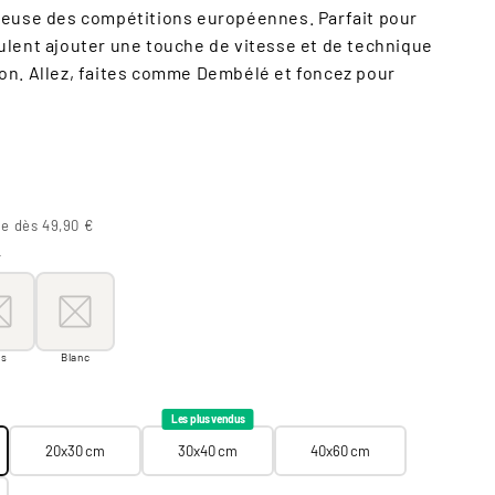
gieuse des compétitions européennes. Parfait pour
eulent ajouter une touche de vitesse et de technique
ion. Allez, faites comme Dembélé et foncez pour
te dès 49,90 €
r
oir
s
Blanc
is
Blanc
20x30 cm
30x40 cm
40x60 cm
60x90 cm
Les plus vendus
20x30 cm
30x40 cm
40x60 cm