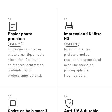

01
02
Papier photo
Impression 4K Ultra
premium
HD
250G/M²
2400 DPI
Impression sur papier
Nos imprimantes
photo argentique haute
professionnelles
résolution. Couleurs
restituent chaque détail
éclatantes, contrastes
avec une précision
profonds, rendu
photographique
professionnel garanti.
incomparable.
03
04
Cadre en bois massif
Anti-UV & durable