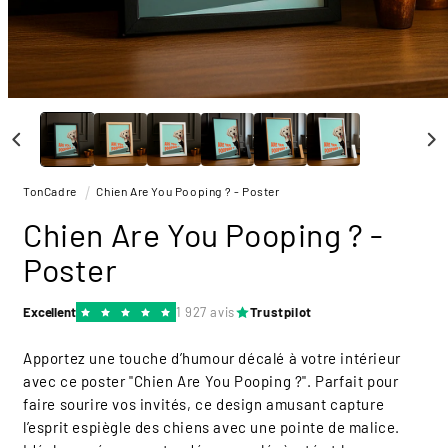
Ouvrir
le
média
1
dans
une
TonCadre
Chien Are You Pooping ? - Poster
fenêtre
modale
Chien Are You Pooping ? -
Poster
Excellent
1 927 avis
Trustpilot
Apportez une touche d’humour décalé à votre intérieur
avec ce poster "Chien Are You Pooping ?". Parfait pour
faire sourire vos invités, ce design amusant capture
l’esprit espiègle des chiens avec une pointe de malice.