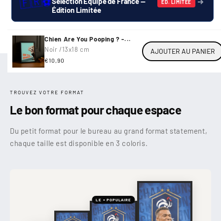
🇫🇷
⚽
Sélection Équipe de France —
ÉD. LIMITÉE
Édition Limitée
Chien Are You Pooping ? -...
Noir /
13x18 cm
AJOUTER AU PANIER
Prix
€10,90
habituel
TROUVEZ VOTRE FORMAT
Le bon format pour chaque espace
Du petit format pour le bureau au grand format statement,
chaque taille est disponible en 3 coloris.
LE + POPULAIRE