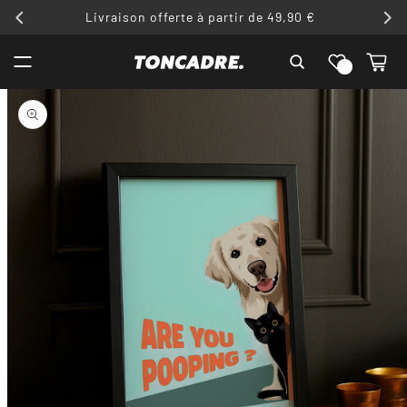
ET
Livraison offerte à partir de 49,90 €
PASSER
AU
Liste de
CONTENU
Panier
souhaits
PASSER AUX
INFORMATIONS
PRODUITS