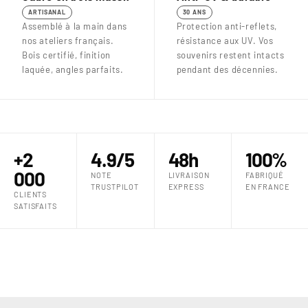
ARTISANAL
30 ANS
Assemblé à la main dans
Protection anti-reflets,
nos ateliers français.
résistance aux UV. Vos
Bois certifié, finition
souvenirs restent intacts
laquée, angles parfaits.
pendant des décennies.
+2
4.9/5
48h
100%
000
NOTE
LIVRAISON
FABRIQUÉ
TRUSTPILOT
EXPRESS
EN FRANCE
CLIENTS
SATISFAITS