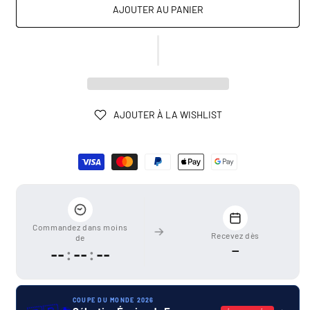
AJOUTER AU PANIER
AJOUTER À LA WISHLIST
Moyens
de
paiement
Commandez dans moins
Recevez dès
de
—
--
:
--
:
--
COUPE DU MONDE 2026