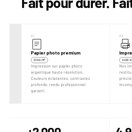
Fait pour durer. Fa
01
02
Papier photo premium
Impre
250G/M²
2400 D
Impression sur papier photo
Nos im
argentique haute résolution.
restit
Couleurs éclatantes, contrastes
précis
profonds, rendu professionnel
incomp
garanti.
+2 000
4.9