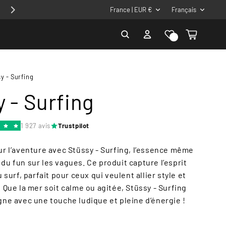
P
L
Profite de - 10% avec le code 10CADRE
France | EUR €
Français
a
a
Liste de
Connexion
Panier
y
n
souhaits
s
g
/
u
y - Surfing
r
e
 - Surfing
é
g
1 927 avis
Trustpilot
i
o
 l’aventure avec Stüssy - Surfing, l’essence même
n
t du fun sur les vagues. Ce produit capture l’esprit
surf, parfait pour ceux qui veulent allier style et
Que la mer soit calme ou agitée, Stüssy - Surfing
e avec une touche ludique et pleine d’énergie !