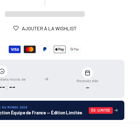
AJOUTER À LA WISHLIST
dans moins de
Recevez dès
--
:
--
—
E DU MONDE 2026
ÉD. LIMITÉE
ction Équipe de France — Édition Limitée