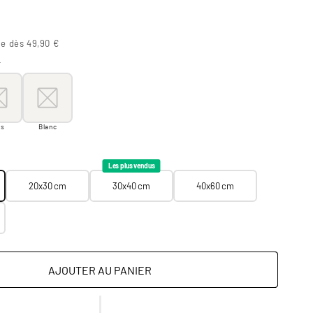
te dès 49,90 €
r
oir
s
Blanc
is
Blanc
20x30 cm
30x40 cm
40x60 cm
60x90 cm
Les plus vendus
20x30 cm
30x40 cm
40x60 cm
AJOUTER AU PANIER