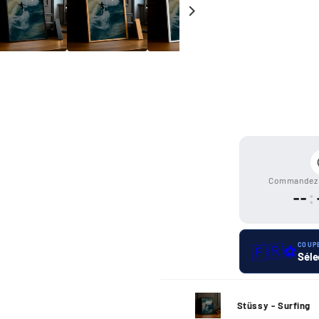
Moyens
de
paiement
Commandez 
--
:
🇫🇷
COUP
⚽
Séle
Stüssy - Surfing