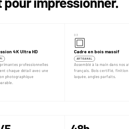
it pour impressionner.
03
ssion 4K Ultra HD
Cadre en bois massif
PI
ARTISANAL
primantes professionnelles
Assemblé à la main dans nos at
uent chaque détail avec une
français. Bois certifié, finition
ion photographique
laquée, angles parfaits.
arable.
/5
48h