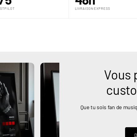
€
STPILOT
LIVRAISON EXPRESS
Vous 
custo
Que tu sois fan de musiq
D