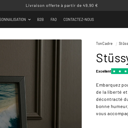
Livraison offerte à partir de 49,90 €
SONNALISATION
B2B
FAQ
CONTACTEZ-NOUS
TonCadre
Stüss
Stüssy
Excellent
Embarquez pour
de la liberté e
décontracté du 
bonne humeur. 
vous accompagn