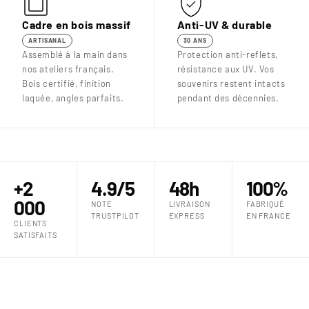
Cadre en bois massif
Anti-UV & durable
ARTISANAL
30 ANS
Assemblé à la main dans
Protection anti-reflets,
nos ateliers français.
résistance aux UV. Vos
Bois certifié, finition
souvenirs restent intacts
laquée, angles parfaits.
pendant des décennies.
+2
4.9/5
48h
100%
000
NOTE
LIVRAISON
FABRIQUÉ
TRUSTPILOT
EXPRESS
EN FRANCE
CLIENTS
SATISFAITS