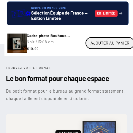
COUPE DU MONDE 2026
🇫🇷
⚽
Sélection Équipe de France —
ÉD. LIMITÉE
Édition Limitée
Cadre photo Bauhaus
Ausstellung Sept 1925
Noir /
13x18 cm
AJOUTER AU PANIER
Prix
€10,90
habituel
TROUVEZ VOTRE FORMAT
Le bon format pour chaque espace
Du petit format pour le bureau au grand format statement,
chaque taille est disponible en 3 coloris.
LE + POPULAIRE