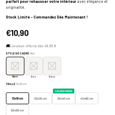
parfait pour rehausser votre intérieur
avec élégance et
originalité.
Stock Limité – Commandez Dès Maintenant !
Prix
€10,90
habituel
🚚
Livraison offerte dès 49,90 €
STYLE DE CADRE
Noir
Style de cadre:
Noir
Noir
Bois
Blanc
Noir
Bois
Blanc
Taille:
13x18 cm
TAILLE
13x18 cm
13x18 cm
20x30 cm
30x40 cm
40x60 cm
Les plus vendus
13x18 cm
20x30 cm
30x40 cm
40x60 cm
60x90 cm