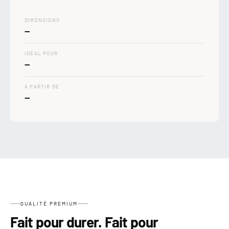

DIMENSIONS
—
IDÉAL POUR
—
À PARTIR DE
—
QUALITÉ PREMIUM
Fait pour durer. Fait pour