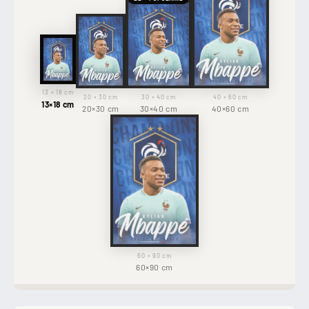
13 × 18 cm
20 × 30 cm
30 × 40 cm
40 × 60 cm
13×18 cm
20×30 cm
30×40 cm
40×60 cm
60 × 90 cm
60×90 cm