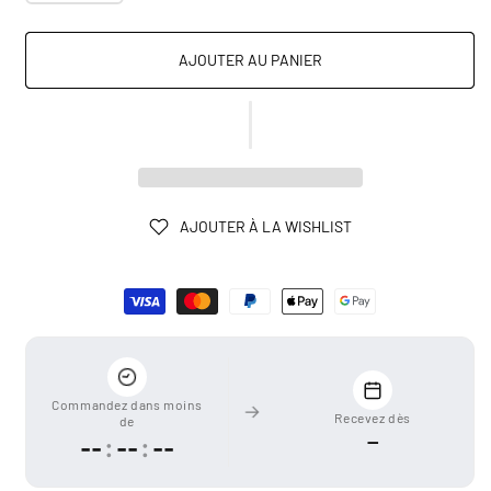
AJOUTER AU PANIER
AJOUTER À LA WISHLIST
Moyens
de
paiement
Commandez dans moins
Recevez dès
de
—
--
:
--
:
--