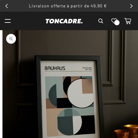
ET
Livraison offerte à partir de 49,90 €
PASSER
AU
Liste de
CONTENU
Panier
souhaits
PASSER AUX
INFORMATIONS
PRODUITS