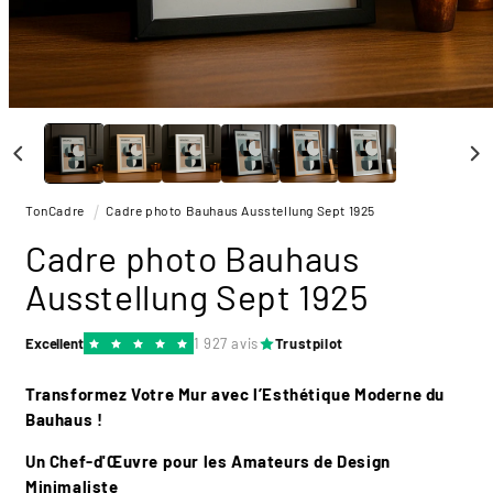
Ouvrir
le
média
1
dans
une
TonCadre
Cadre photo Bauhaus Ausstellung Sept 1925
fenêtre
modale
Cadre photo Bauhaus
Ausstellung Sept 1925
Excellent
1 927 avis
Trustpilot
Transformez Votre Mur avec l’Esthétique Moderne du
Bauhaus !
Un Chef-d'Œuvre pour les Amateurs de Design
Minimaliste