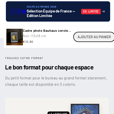
COUPE DU MONDE 2026
🇫🇷
⚽
Sélection Équipe de France —
ÉD. LIMITÉE
Édition Limitée
Cadre photo Bauhaus cercle
jaune
Noir /
13x18 cm
AJOUTER AU PANIER
Prix
€10,90
habituel
TROUVEZ VOTRE FORMAT
Le bon format pour chaque espace
Du petit format pour le bureau au grand format statement,
chaque taille est disponible en 3 coloris.
LE + POPULAIRE