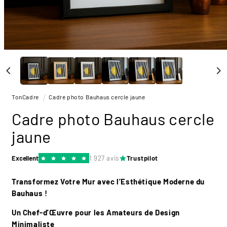
Ouvrir
le
média
1
dans
une
TonCadre
Cadre photo Bauhaus cercle jaune
fenêtre
modale
Cadre photo Bauhaus cercle
jaune
Excellent
1 927 avis
Trustpilot
Transformez Votre Mur avec l’Esthétique Moderne du
Bauhaus !
Un Chef-d'Œuvre pour les Amateurs de Design
Minimaliste