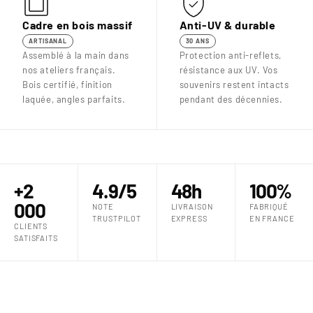
Cadre en bois massif
Anti-UV & durable
ARTISANAL
30 ANS
Assemblé à la main dans
Protection anti-reflets,
nos ateliers français.
résistance aux UV. Vos
Bois certifié, finition
souvenirs restent intacts
laquée, angles parfaits.
pendant des décennies.
+2
4.9/5
48h
100%
000
NOTE
LIVRAISON
FABRIQUÉ
TRUSTPILOT
EXPRESS
EN FRANCE
CLIENTS
SATISFAITS