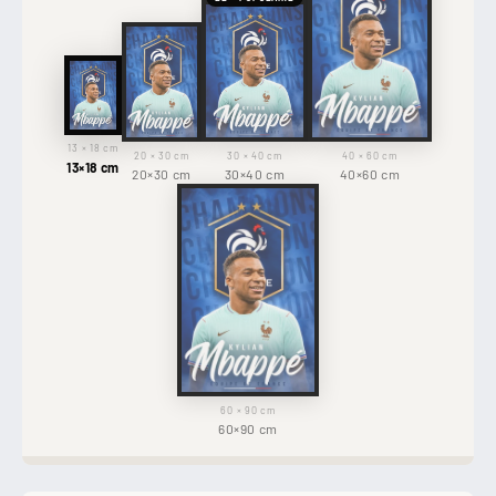
13 × 18 cm
20 × 30 cm
30 × 40 cm
40 × 60 cm
13×18 cm
20×30 cm
30×40 cm
40×60 cm
60 × 90 cm
60×90 cm