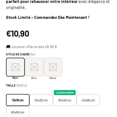
parfait pour rehausser votre intérieur
avec élégance et
originalité.
Stock Limité – Commandez Dès Maintenant !
Prix
€10,90
habituel
🚚
Livraison offerte dès 49,90 €
STYLE DE CADRE
Noir
Style de cadre:
Noir
Noir
Bois
Blanc
Noir
Bois
Blanc
Taille:
13x18 cm
TAILLE
13x18 cm
13x18 cm
20x30 cm
30x40 cm
40x60 cm
Les plus vendus
13x18 cm
20x30 cm
30x40 cm
40x60 cm
60x90 cm