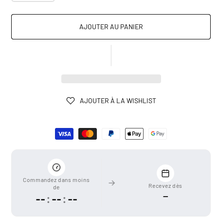
AJOUTER AU PANIER
AJOUTER À LA WISHLIST
Moyens
de
paiement
Commandez dans moins
Recevez dès
de
—
--
:
--
:
--