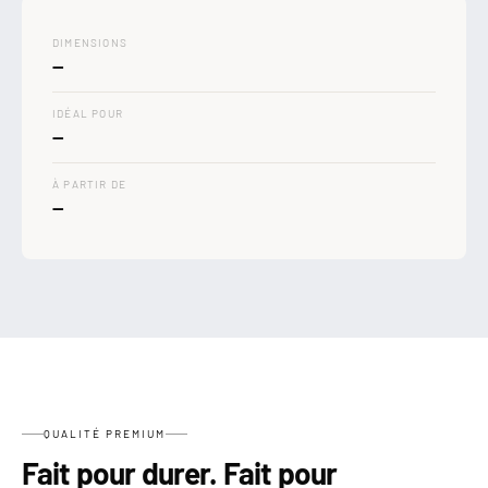

DIMENSIONS
—
IDÉAL POUR
—
À PARTIR DE
—
QUALITÉ PREMIUM
Fait pour durer. Fait pour