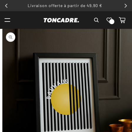
ET
Livraison offerte à partir de 49,90 €
PASSER
AU
Liste de
CONTENU
Panier
souhaits
PASSER AUX
INFORMATIONS
PRODUITS