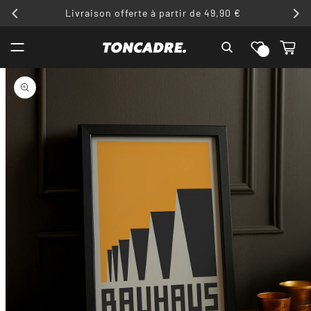
ET
Livraison offerte à partir de 49,90 €
PASSER
AU
Liste de
CONTENU
Panier
souhaits
PASSER AUX
INFORMATIONS
PRODUITS