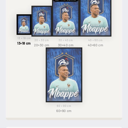
13 × 18 cm
20 × 30 cm
30 × 40 cm
40 × 60 cm
13×18 cm
20×30 cm
30×40 cm
40×60 cm
60 × 90 cm
60×90 cm