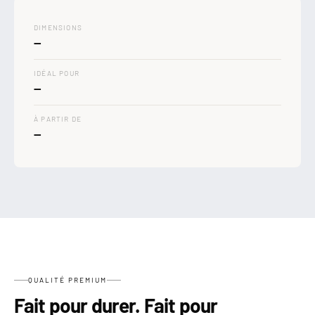

DIMENSIONS
—
IDÉAL POUR
—
À PARTIR DE
—
QUALITÉ PREMIUM
Fait pour durer. Fait pour