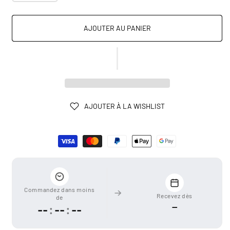
AJOUTER AU PANIER
AJOUTER À LA WISHLIST
Moyens
de
paiement
Commandez dans moins
Recevez dès
de
—
--
:
--
:
--