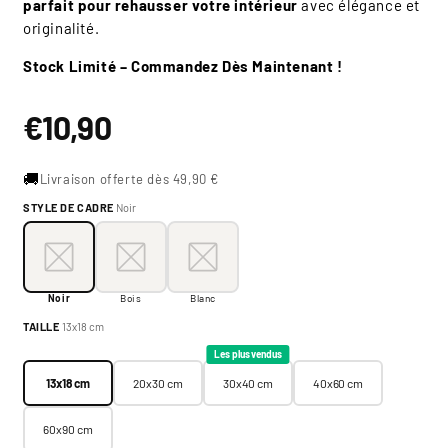
parfait pour rehausser votre intérieur
avec élégance et
originalité.
Stock Limité – Commandez Dès Maintenant !
Prix
€10,90
habituel
🚚
Livraison offerte dès 49,90 €
STYLE DE CADRE
Noir
Style de cadre:
Noir
Noir
Bois
Blanc
Noir
Bois
Blanc
Taille:
13x18 cm
TAILLE
13x18 cm
13x18 cm
20x30 cm
30x40 cm
40x60 cm
Les plus vendus
13x18 cm
20x30 cm
30x40 cm
40x60 cm
60x90 cm