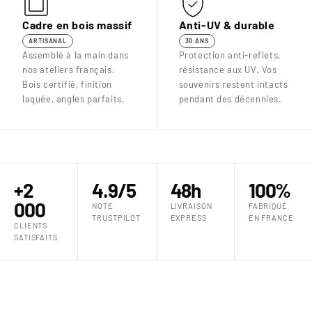
Cadre en bois massif
Anti-UV & durable
ARTISANAL
30 ANS
Assemblé à la main dans
Protection anti-reflets,
nos ateliers français.
résistance aux UV. Vos
Bois certifié, finition
souvenirs restent intacts
laquée, angles parfaits.
pendant des décennies.
+2
4.9/5
48h
100%
000
NOTE
LIVRAISON
FABRIQUÉ
TRUSTPILOT
EXPRESS
EN FRANCE
CLIENTS
SATISFAITS