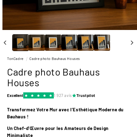
Ouvrir
le
média
1
dans
une
TonCadre
Cadre photo Bauhaus Houses
fenêtre
modale
Cadre photo Bauhaus
Houses
Excellent
1 927 avis
Trustpilot
Transformez Votre Mur avec l’Esthétique Moderne du
Bauhaus !
Un Chef-d'Œuvre pour les Amateurs de Design
Minimaliste