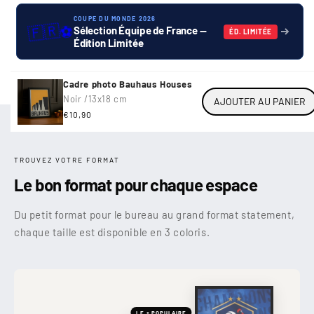
COUPE DU MONDE 2026
🇫🇷
⚽
Sélection Équipe de France —
ÉD. LIMITÉE
Édition Limitée
Cadre photo Bauhaus Houses
Noir /
13x18 cm
AJOUTER AU PANIER
Prix
€10,90
habituel
TROUVEZ VOTRE FORMAT
Le bon format pour chaque espace
Du petit format pour le bureau au grand format statement,
chaque taille est disponible en 3 coloris.
LE + POPULAIRE