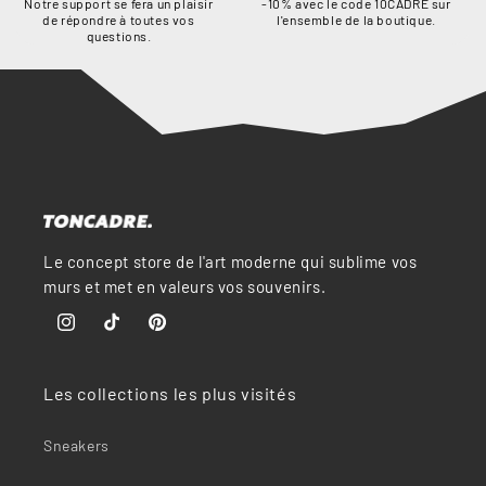
Notre support se fera un plaisir
-10% avec le code 10CADRE sur
de répondre à toutes vos
l'ensemble de la boutique.
questions.
Le concept store de l'art moderne qui sublime vos
murs et met en valeurs vos souvenirs.
Instagram
TikTok
Pinterest
Les collections les plus visités
Sneakers