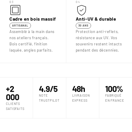
03
04
Cadre en bois massif
Anti-UV & durable
ARTISANAL
30 ANS
Assemblé à la main dans
Protection anti-reflets,
nos ateliers français.
résistance aux UV. Vos
Bois certifié, finition
souvenirs restent intacts
laquée, angles parfaits.
pendant des décennies.
+2
4.9/5
48h
100%
000
NOTE
LIVRAISON
FABRIQUÉ
TRUSTPILOT
EXPRESS
EN FRANCE
CLIENTS
SATISFAITS