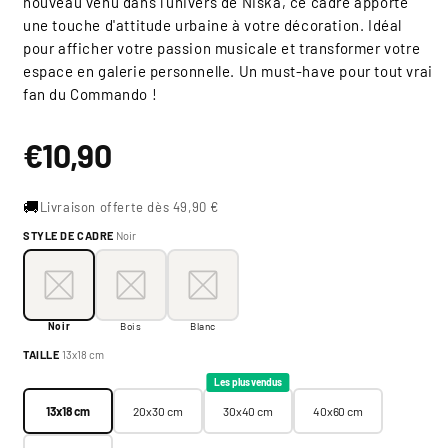
nouveau venu dans l'univers de Niska, ce cadre apporte
une touche d'attitude urbaine à votre décoration. Idéal
pour afficher votre passion musicale et transformer votre
espace en galerie personnelle. Un must-have pour tout vrai
fan du Commando !
Prix
€10,90
habituel
🚚
Livraison offerte dès 49,90 €
STYLE DE CADRE
Noir
Style de cadre:
Noir
Noir
Bois
Blanc
Noir
Bois
Blanc
Taille:
13x18 cm
TAILLE
13x18 cm
13x18 cm
20x30 cm
30x40 cm
40x60 cm
Les plus vendus
13x18 cm
20x30 cm
30x40 cm
40x60 cm