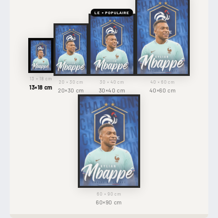
LE + POPULAIRE
13 × 18 cm
20 × 30 cm
30 × 40 cm
40 × 60 cm
13×18 cm
20×30 cm
30×40 cm
40×60 cm
60 × 90 cm
60×90 cm