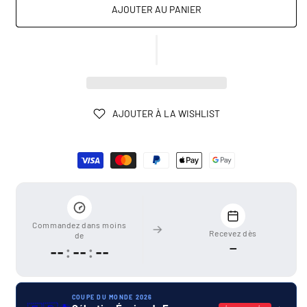
AJOUTER AU PANIER
AJOUTER À LA WISHLIST
Moyens
de
paiement
Commandez dans moins
Recevez dès
de
—
--
:
--
:
--
COUPE DU MONDE 2026