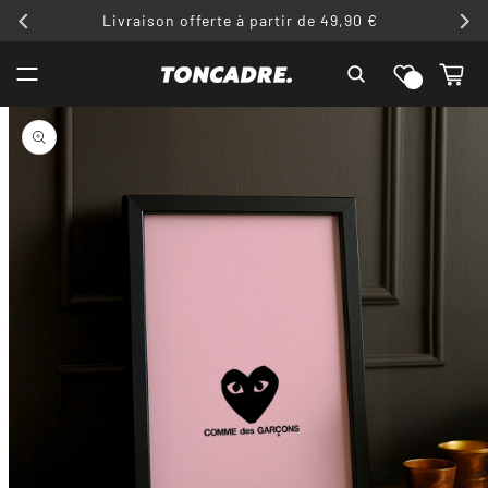
ET
Livraison offerte à partir de 49,90 €
PASSER
AU
Liste de
CONTENU
Panier
souhaits
PASSER AUX
INFORMATIONS
PRODUITS