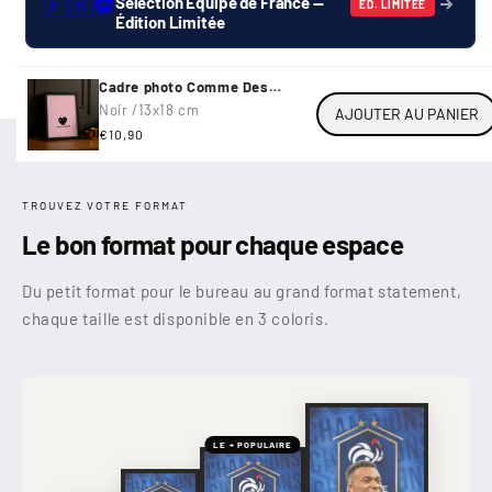
🇫🇷
⚽
Sélection Équipe de France —
ÉD. LIMITÉE
Édition Limitée
Cadre photo Comme Des
Garçons coeur...
Noir /
13x18 cm
AJOUTER AU PANIER
Prix
€10,90
habituel
TROUVEZ VOTRE FORMAT
Le bon format pour chaque espace
Du petit format pour le bureau au grand format statement,
chaque taille est disponible en 3 coloris.
LE + POPULAIRE