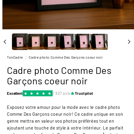
Ouvrir
le
média
1
dans
une
TonCadre
Cadre photo Comme Des Garçons coeur noir
fenêtre
modale
Cadre photo Comme Des
Garçons coeur noir
Excellent
1 927 avis
Trustpilot
Exposez votre amour pour la mode avec le cadre photo
Comme Des Garçons coeur noir! Ce cadre unique en son
genre mettra en valeur vos photos préférées tout en
ajoutant une touche de style à votre intérieur. Le parfait