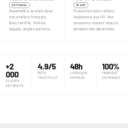
ARTISANAL
30 ANS
Assemblé à la main dans
Protection anti-reflets,
nos ateliers français.
résistance aux UV. Vos
Bois certifié, finition
souvenirs restent intacts
laquée, angles parfaits.
pendant des décennies.
+2
4.9/5
48h
100%
000
NOTE
LIVRAISON
FABRIQUÉ
TRUSTPILOT
EXPRESS
EN FRANCE
CLIENTS
SATISFAITS