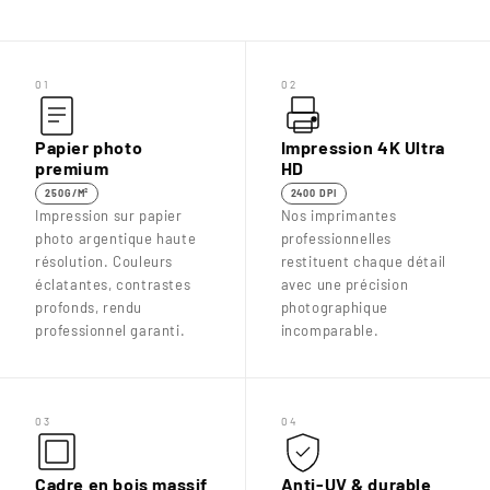

01
02
Papier photo
Impression 4K Ultra
premium
HD
250G/M²
2400 DPI
Impression sur papier
Nos imprimantes
photo argentique haute
professionnelles
résolution. Couleurs
restituent chaque détail
éclatantes, contrastes
avec une précision
profonds, rendu
photographique
professionnel garanti.
incomparable.
03
04
Cadre en bois massif
Anti-UV & durable