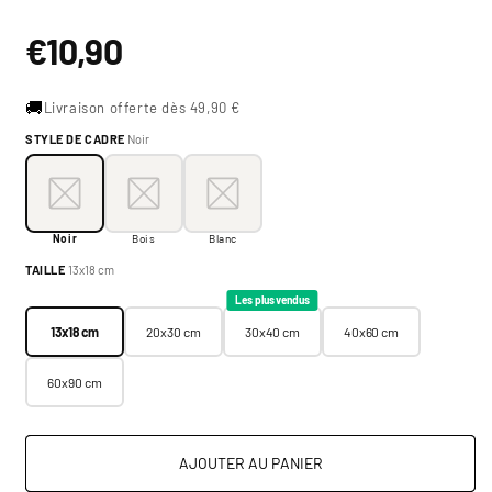
Prix
€10,90
habituel
🚚
Livraison offerte dès 49,90 €
STYLE DE CADRE
Noir
Style de cadre:
Noir
Noir
Bois
Blanc
Noir
Bois
Blanc
Taille:
13x18 cm
TAILLE
13x18 cm
13x18 cm
20x30 cm
30x40 cm
40x60 cm
Les plus vendus
13x18 cm
20x30 cm
30x40 cm
40x60 cm
60x90 cm
AJOUTER AU PANIER