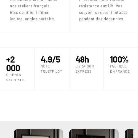
nos ateliers français.
résistance aux UV. Vos
Bois certifié, finition
souvenirs restent intacts
laquée, angles parfaits.
pendant des décennies.
+2
4.9/5
48h
100%
000
NOTE
LIVRAISON
FABRIQUÉ
TRUSTPILOT
EXPRESS
EN FRANCE
CLIENTS
SATISFAITS