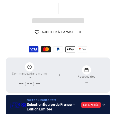
AJOUTER À LA WISHLIST
Moyens
de
paiement
Commandez dans moins
Recevez dès
de
—
--
:
--
:
--
COUPE DU MONDE 2026
🇫🇷
⚽
Sélection Équipe de France —
ÉD. LIMITÉE
Édition Limitée