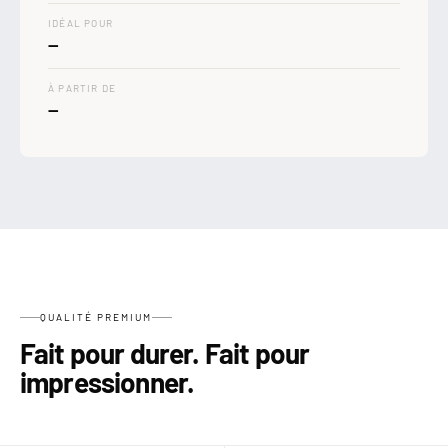

IDÉAL POUR
—
À PARTIR DE
—
QUALITÉ PREMIUM
Fait pour durer. Fait pour
impressionner.