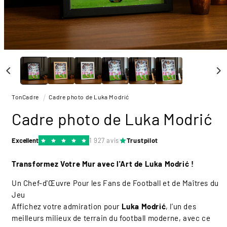
Ouvrir
le
média
1
dans
une
TonCadre
Cadre photo de Luka Modrić
fenêtre
modale
Cadre photo de Luka Modrić
Excellent
1 927 avis
Trustpilot
Transformez Votre Mur avec l'Art de Luka Modrić !
Un Chef-d'Œuvre Pour les Fans de Football et de Maîtres du
Jeu
Affichez votre admiration pour
Luka Modrić
, l’un des
meilleurs milieux de terrain du football moderne, avec ce