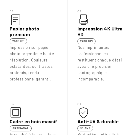
01
02
Papier photo
Impression 4K Ultra
premium
HD
250G/M²
2400 DPI
Impression sur papier
Nos imprimantes
photo argentique haute
professionnelles
résolution. Couleurs
restituent chaque détail
éclatantes, contrastes
avec une précision
profonds, rendu
photographique
professionnel garanti.
incomparable.
03
04
Cadre en bois massif
Anti-UV & durable
ARTISANAL
30 ANS
Assemblé à la main dans
Protection anti-reflets,