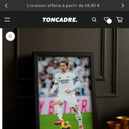
ET
Livraison offerte à partir de 49,90 €
PASSER
AU
Liste de
CONTENU
Panier
souhaits
PASSER AUX
INFORMATIONS
PRODUITS