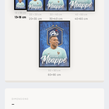
13 × 18 cm
20 × 30 cm
30 × 40 cm
40 × 60 cm
13×18 cm
20×30 cm
30×40 cm
40×60 cm
60 × 90 cm
60×90 cm
DIMENSIONS
—