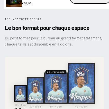
Prix
€10,90
habituel
TROUVEZ VOTRE FORMAT
Le bon format pour chaque espace
Du petit format pour le bureau au grand format statement,
chaque taille est disponible en 3 coloris.
LE + POPULAIRE
13 × 18 cm
20 × 30 cm
30 × 40 cm
40 × 60 cm