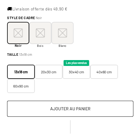
🚚
Livraison offerte dès 49,90 €
STYLE DE CADRE
Noir
Style de cadre:
Noir
Noir
Bois
Blanc
Noir
Bois
Blanc
Taille:
13x18 cm
TAILLE
13x18 cm
13x18 cm
20x30 cm
30x40 cm
40x60 cm
Les plus vendus
13x18 cm
20x30 cm
30x40 cm
40x60 cm
60x90 cm
AJOUTER AU PANIER