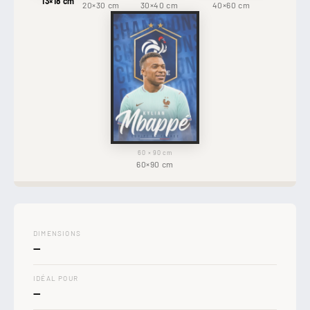
13×18 cm
20×30 cm
30×40 cm
40×60 cm
60 × 90 cm
60×90 cm
DIMENSIONS
—
IDÉAL POUR
—