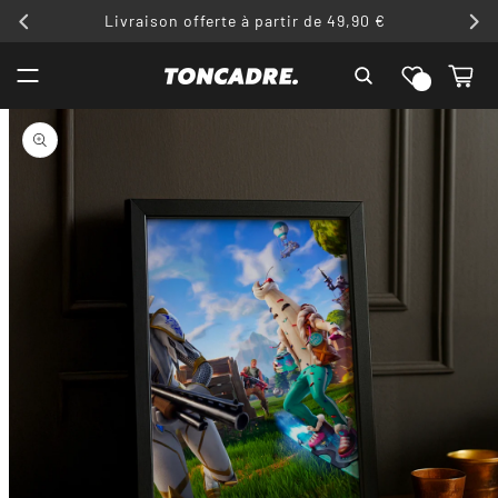
ET
Livraison offerte à partir de 49,90 €
PASSER
AU
Liste de
CONTENU
Panier
souhaits
PASSER AUX
INFORMATIONS
PRODUITS