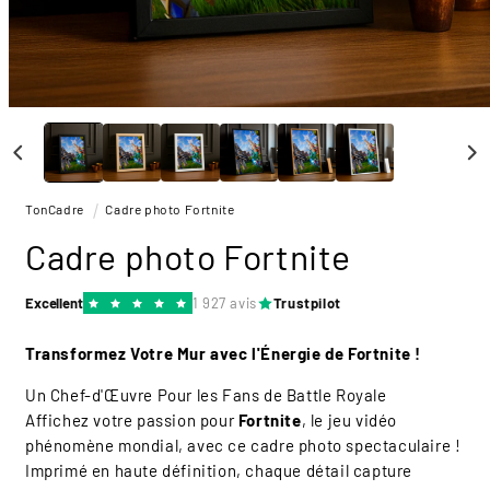
Ouvrir
le
média
1
dans
une
TonCadre
Cadre photo Fortnite
fenêtre
modale
Cadre photo Fortnite
Excellent
1 927 avis
Trustpilot
Transformez Votre Mur avec l'Énergie de Fortnite !
Un Chef-d'Œuvre Pour les Fans de Battle Royale
Affichez votre passion pour
Fortnite
, le jeu vidéo
phénomène mondial, avec ce cadre photo spectaculaire !
Imprimé en haute définition, chaque détail capture