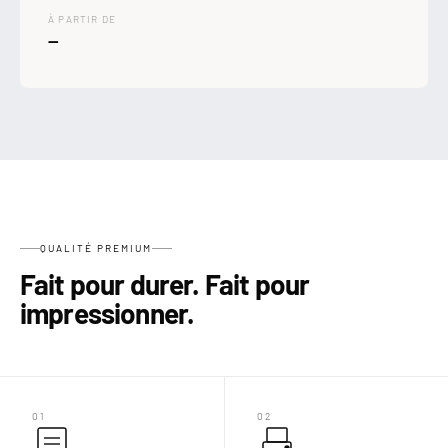

À PARTIR DE
—
QUALITÉ PREMIUM
Fait pour durer. Fait pour
impressionner.
01
02