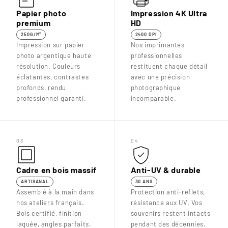
Papier photo
Impression 4K Ultra
premium
HD
250G/M²
2400 DPI
Impression sur papier
Nos imprimantes
photo argentique haute
professionnelles
résolution. Couleurs
restituent chaque détail
éclatantes, contrastes
avec une précision
profonds, rendu
photographique
professionnel garanti.
incomparable.
03
04
Cadre en bois massif
Anti-UV & durable
ARTISANAL
30 ANS
Assemblé à la main dans
Protection anti-reflets,
nos ateliers français.
résistance aux UV. Vos
Bois certifié, finition
souvenirs restent intacts
laquée, angles parfaits.
pendant des décennies.