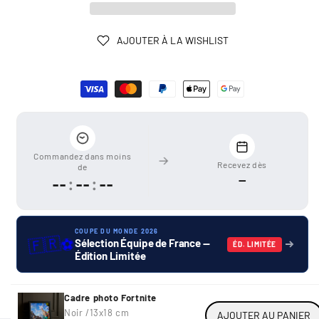
AJOUTER À LA WISHLIST
Moyens
de
paiement
Commandez dans moins
Recevez dès
de
—
--
:
--
:
--
COUPE DU MONDE 2026
🇫🇷
⚽
Sélection Équipe de France —
ÉD. LIMITÉE
Édition Limitée
Cadre photo Fortnite
Noir /
13x18 cm
AJOUTER AU PANIER