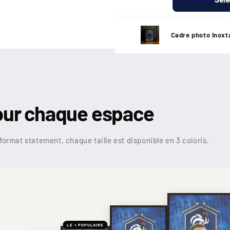

¢
Cadre photo Inoxt
our chaque espace
format statement, chaque taille est disponible en 3 coloris.
LE + POPULAIRE