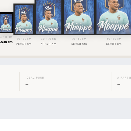
13 × 18 cm
20 × 30 cm
30 × 40 cm
40 × 60 cm
60 × 90 cm
13×18 cm
20×30 cm
30×40 cm
40×60 cm
60×90 cm
IDÉAL POUR
À PARTI
—
—