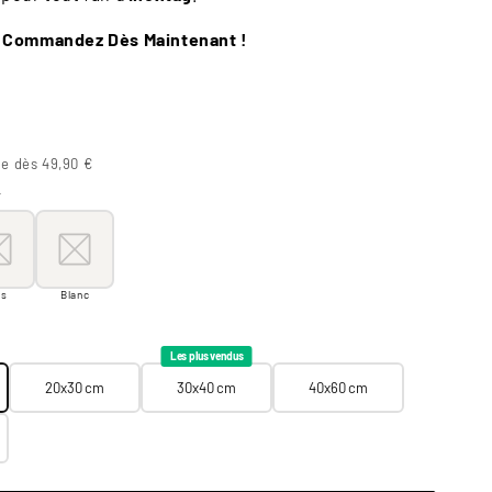
– Commandez Dès Maintenant !
te dès 49,90 €
r
oir
s
Blanc
is
Blanc
20x30 cm
30x40 cm
40x60 cm
60x90 cm
Les plus vendus
20x30 cm
30x40 cm
40x60 cm