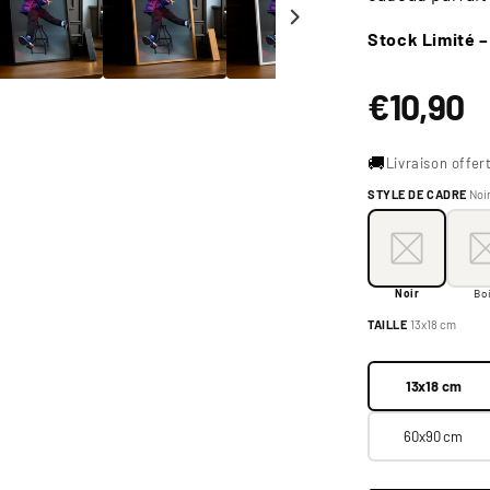
Stock Limité 
Prix
€10,90
habituel
🚚
Livraison offer
STYLE DE CADRE
Noi
Style de cadre:
N
Noir
Boi
Noir
Bo
Taille:
13x18 cm
TAILLE
13x18 cm
13x18 cm
13x18 cm
60x90 cm