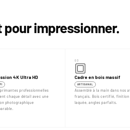
€
it pour impressionner.
03
ssion 4K Ultra HD
Cadre en bois massif
PI
ARTISANAL
primantes professionnelles
Assemblé à la main dans nos at
uent chaque détail avec une
français. Bois certifié, finition
ion photographique
laquée, angles parfaits.
arable.