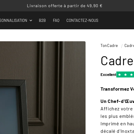
Livraison offerte à partir de 49,90 €
SONNALISATION
B2B
FAQ
CONTACTEZ-NOUS
TonCadre
Cadr
Cadre
Excellent
Transformez Vo
Un Chef-d'Œuvr
Affichez votre
les plus emblé
Imprimé en haut
décalé d'Inoxt