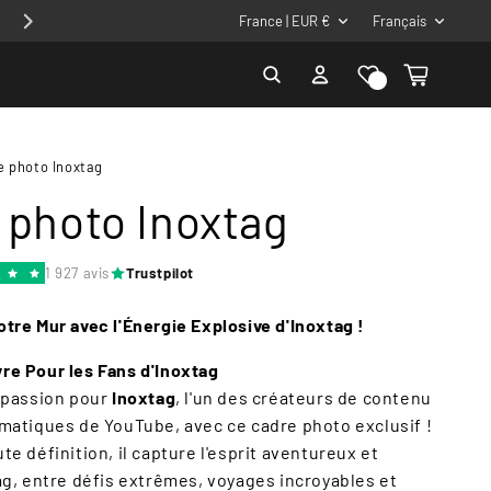
P
L
Profite de - 10% avec le code 10CADRE
France | EUR €
Français
a
a
Liste de
Connexion
Panier
y
n
souhaits
s
g
/
u
e photo Inoxtag
r
e
 photo Inoxtag
é
g
1 927 avis
Trustpilot
i
o
tre Mur avec l'Énergie Explosive d'Inoxtag !
n
e Pour les Fans d'Inoxtag
 passion pour
Inoxtag
, l'un des créateurs de contenu
matiques de YouTube, avec ce cadre photo exclusif !
e définition, il capture l'esprit aventureux et
ag, entre défis extrêmes, voyages incroyables et