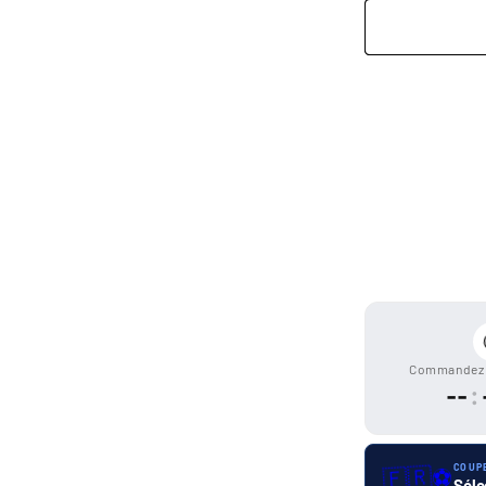
Moyens
de
paiement
Commandez 
--
:
COUP
🇫🇷
⚽
Séle