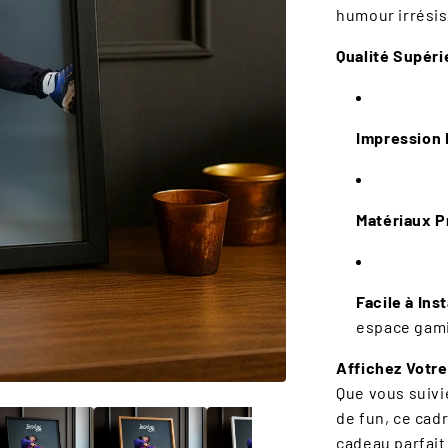
Ã
humour irrésis
Qualité Supér
Impression
Matériaux 
Facile à Inst
espace gam
Affichez Votre
Que vous suivi
de fun, ce cadr
cadeau parfait 