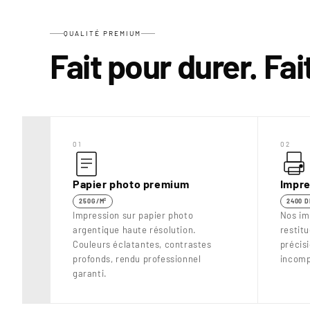
QUALITÉ PREMIUM
Fait pour durer. Fa
01
02
Papier photo premium
Impre
250G/M²
2400 D
Impression sur papier photo
Nos im
argentique haute résolution.
restit
Couleurs éclatantes, contrastes
précis
profonds, rendu professionnel
incomp
garanti.