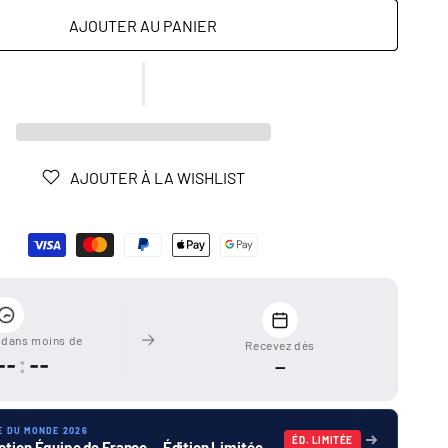
AJOUTER AU PANIER
AJOUTER À LA WISHLIST
dans moins de
Recevez dès
--
:
--
—
E DU MONDE 2026
ÉD. LIMITÉE
ction Équipe de France — Édition Limitée