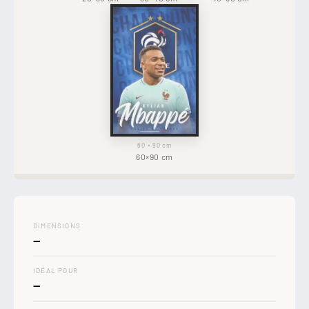
60 × 90 cm
60×90 cm
DIMENSIONS
—
IDÉAL POUR
—