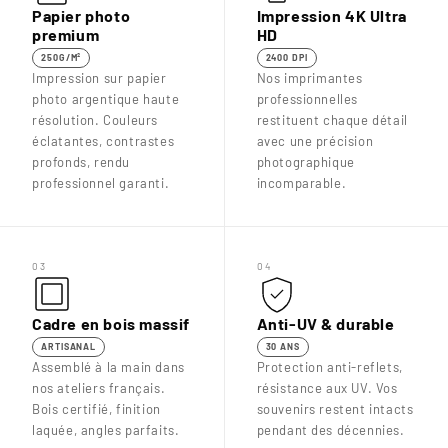
Papier photo
Impression 4K Ultra
premium
HD
250G/M²
2400 DPI
Impression sur papier
Nos imprimantes
photo argentique haute
professionnelles
résolution. Couleurs
restituent chaque détail
éclatantes, contrastes
avec une précision
profonds, rendu
photographique
professionnel garanti.
incomparable.
03
04
Cadre en bois massif
Anti-UV & durable
ARTISANAL
30 ANS
Assemblé à la main dans
Protection anti-reflets,
nos ateliers français.
résistance aux UV. Vos
Bois certifié, finition
souvenirs restent intacts
laquée, angles parfaits.
pendant des décennies.