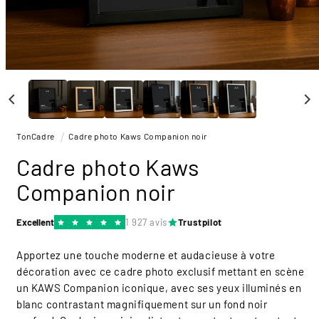
Ouvrir
le
média
1
dans
une
TonCadre
Cadre photo Kaws Companion noir
fenêtre
modale
Cadre photo Kaws
Companion noir
Excellent
1 927 avis
Trustpilot
Apportez une touche moderne et audacieuse à votre
décoration avec ce cadre photo exclusif mettant en scène
un KAWS Companion iconique, avec ses yeux illuminés en
blanc contrastant magnifiquement sur un fond noir