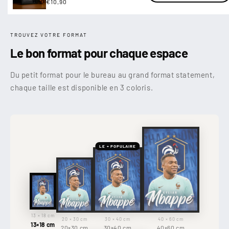
Prix
€10,90
habituel
TROUVEZ VOTRE FORMAT
Le bon format pour chaque espace
Du petit format pour le bureau au grand format statement,
chaque taille est disponible en 3 coloris.
LE + POPULAIRE
13 × 18 cm
20 × 30 cm
30 × 40 cm
40 × 60 cm
13×18 cm
20×30 cm
30×40 cm
40×60 cm