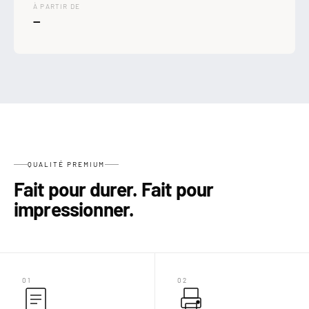

À PARTIR DE
—
QUALITÉ PREMIUM
Fait pour durer. Fait pour
impressionner.
01
02