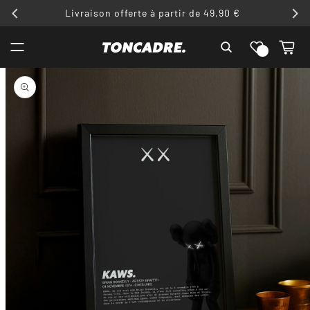
ET
Livraison offerte à partir de 49,90 €
PASSER
AU
Liste de
CONTENU
Panier
souhaits
PASSER AUX
INFORMATIONS
PRODUITS