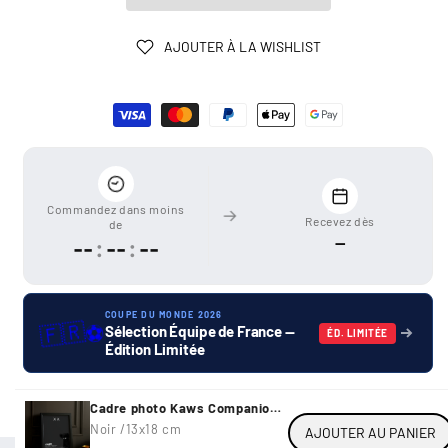
AJOUTER À LA WISHLIST
Moyens
de
paiement
Commandez dans moins
Recevez dès
de
—
--
:
--
:
--
COUPE DU MONDE 2026
🇫🇷
⚽
Sélection Équipe de France —
ÉD. LIMITÉE
Édition Limitée
Cadre photo Kaws Companion
noir
Noir /
13x18 cm
AJOUTER AU PANIER