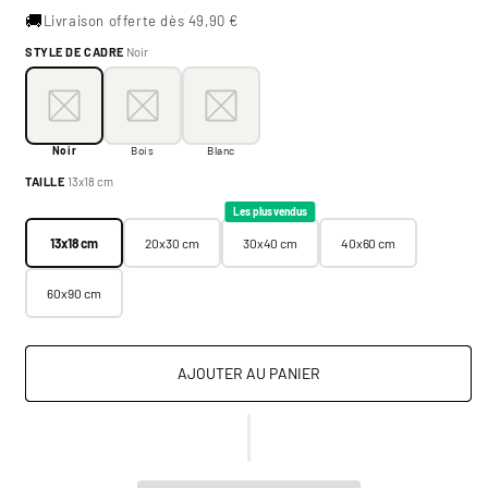
🚚
Livraison offerte dès 49,90 €
STYLE DE CADRE
Noir
Style de cadre:
Noir
Noir
Bois
Blanc
Noir
Bois
Blanc
Taille:
13x18 cm
TAILLE
13x18 cm
13x18 cm
20x30 cm
30x40 cm
40x60 cm
Les plus vendus
13x18 cm
20x30 cm
30x40 cm
40x60 cm
60x90 cm
AJOUTER AU PANIER