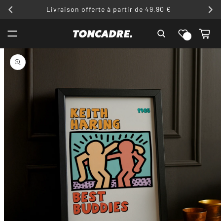
ET
Livraison offerte à partir de 49,90 €
PASSER
AU
Liste de
CONTENU
Panier
souhaits
PASSER AUX
INFORMATIONS
PRODUITS