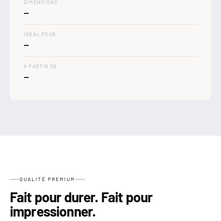

DIMENSIONS
—
IDÉAL POUR
—
À PARTIR DE
—
QUALITÉ PREMIUM
Fait pour durer. Fait pour
impressionner.