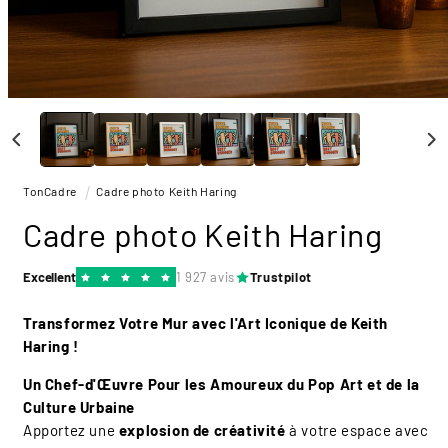
Ouvrir
le
média
1
dans
une
TonCadre
Cadre photo Keith Haring
fenêtre
modale
Cadre photo Keith Haring
Excellent
1 927 avis
Trustpilot
Transformez Votre Mur avec l'Art Iconique de Keith
Haring !
Un Chef-d'Œuvre Pour les Amoureux du Pop Art et de la
Culture Urbaine
Apportez une
explosion de créativité
à votre espace avec