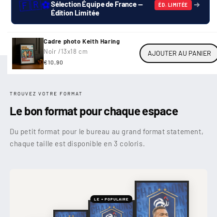
🇫🇷
⚽
Sélection Équipe de France —
ÉD. LIMITÉE
Édition Limitée
Cadre photo Keith Haring
Noir /
13x18 cm
AJOUTER AU PANIER
Prix
€10,90
habituel
TROUVEZ VOTRE FORMAT
Le bon format pour chaque espace
Du petit format pour le bureau au grand format statement,
chaque taille est disponible en 3 coloris.
LE + POPULAIRE