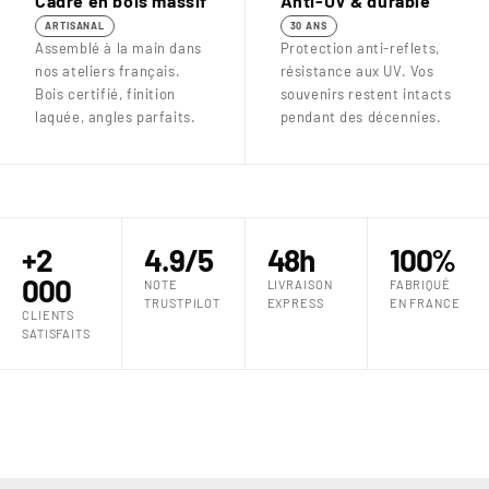
Cadre en bois massif
Anti-UV & durable
ARTISANAL
30 ANS
Assemblé à la main dans
Protection anti-reflets,
nos ateliers français.
résistance aux UV. Vos
Bois certifié, finition
souvenirs restent intacts
laquée, angles parfaits.
pendant des décennies.
+2
4.9/5
48h
100%
000
NOTE
LIVRAISON
FABRIQUÉ
TRUSTPILOT
EXPRESS
EN FRANCE
CLIENTS
SATISFAITS