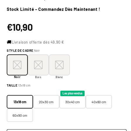
Stock Limité – Commandez Dès Maintenant !
Prix
€10,90
habituel
🚚
Livraison offerte dès 49,90 €
STYLE DE CADRE
Noir
Style de cadre:
Noir
Noir
Bois
Blanc
Noir
Bois
Blanc
Taille:
13x18 cm
TAILLE
13x18 cm
13x18 cm
20x30 cm
30x40 cm
40x60 cm
Les plus vendus
13x18 cm
20x30 cm
30x40 cm
40x60 cm
60x90 cm