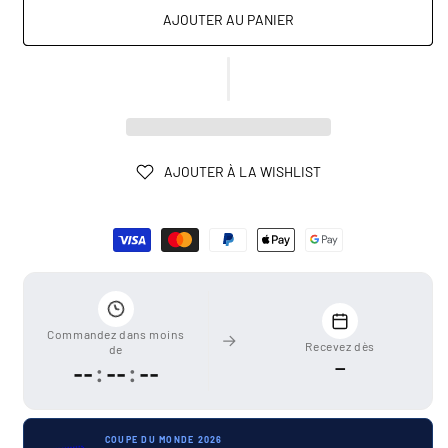
AJOUTER AU PANIER
AJOUTER À LA WISHLIST
Moyens
de
paiement
Commandez dans moins
Recevez dès
de
—
--
:
--
:
--
COUPE DU MONDE 2026