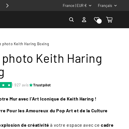
P
L
Profite de - 10% avec le code 10CADRE
France | EUR €
Français
a
a
Liste de
Connexion
Panier
y
n
souhaits
s
g
/
u
e photo Keith Haring Boxing
r
e
 photo Keith Haring
é
g
g
i
o
1 927 avis
Trustpilot
n
tre Mur avec l'Art Iconique de Keith Haring !
e Pour les Amoureux du Pop Art et de la Culture
explosion de créativité
à votre espace avec ce
cadre