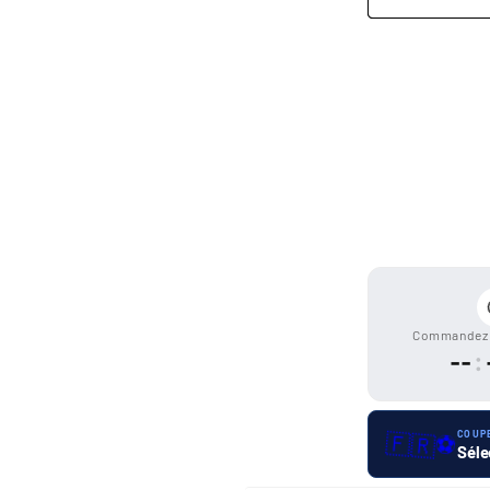
Moyens
de
paiement
Commandez 
--
:
🇫🇷
COUP
⚽
Séle