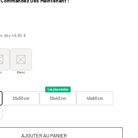
– Commandez Dès Maintenant !
te dès 49,90 €
r
oir
s
Blanc
is
Blanc
20x30 cm
30x40 cm
40x60 cm
60x90 cm
Les plus vendus
20x30 cm
30x40 cm
40x60 cm
AJOUTER AU PANIER