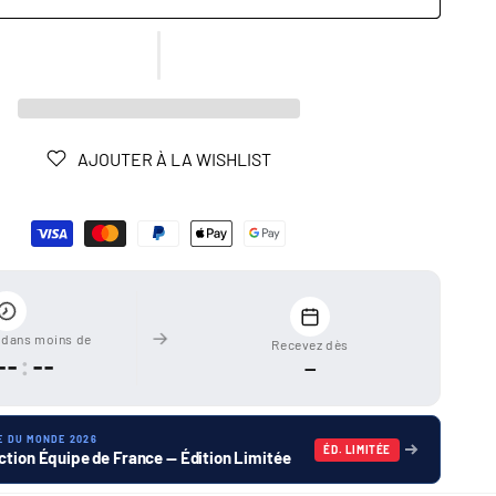
AJOUTER À LA WISHLIST
dans moins de
Recevez dès
--
:
--
—
E DU MONDE 2026
ÉD. LIMITÉE
ction Équipe de France — Édition Limitée