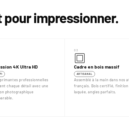
€
it pour impressionner.
03
ssion 4K Ultra HD
Cadre en bois massif
PI
ARTISANAL
primantes professionnelles
Assemblé à la main dans nos at
uent chaque détail avec une
français. Bois certifié, finition
ion photographique
laquée, angles parfaits.
arable.