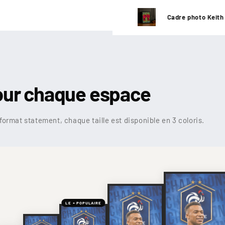

¢
Cadre photo Keith
our chaque espace
format statement, chaque taille est disponible en 3 coloris.
LE + POPULAIRE