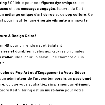
ring
! Célèbre pour ses
figures dynamiques
, ses
euses
et ses
messages engagés
, l’œuvre de Keith
 un
mélange unique d'art de rue
et de
pop culture
. Ce
ait pour insuffler une
énergie vibrante
à n’importe
eure & Design Coloré
on HD
pour un rendu net et éclatant
vives et durables
fidèles aux œuvres originales
nstaller
, idéal pour un salon, une chambre ou un
tif
ouche de Pop Art et d’Engagement à Votre Décor
z un
admirateur de l'art contemporain
, un
passionné
ure
, ou que vous souhaitiez simplement un
élément
 cadre Keith Haring est un
must-have
pour votre