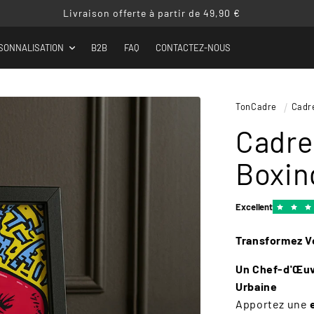
Livraison offerte à partir de 49,90 €
SONNALISATION
B2B
FAQ
CONTACTEZ-NOUS
TonCadre
Cadr
Cadre
Boxin
Excellent
Transformez Vo
Un Chef-d'Œuvr
Urbaine
Apportez une