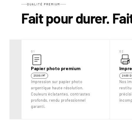
QUALITÉ PREMIUM
Fait pour durer. Fa
01
02
Papier photo premium
Impre
250G/M²
2400 D
Impression sur papier photo
Nos im
argentique haute résolution.
restit
Couleurs éclatantes, contrastes
précis
profonds, rendu professionnel
incomp
garanti.