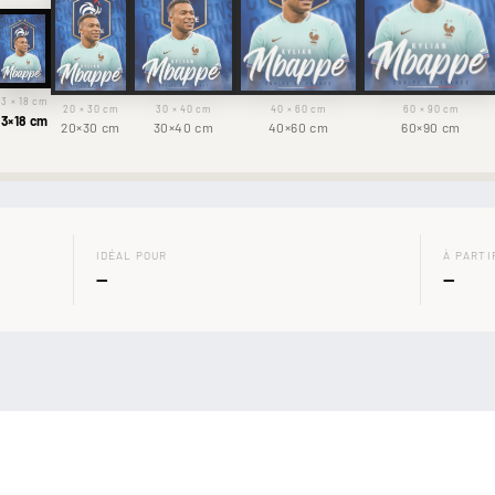
13 × 18 cm
20 × 30 cm
30 × 40 cm
40 × 60 cm
60 × 90 cm
13×18 cm
20×30 cm
30×40 cm
40×60 cm
60×90 cm
IDÉAL POUR
À PARTI
—
—