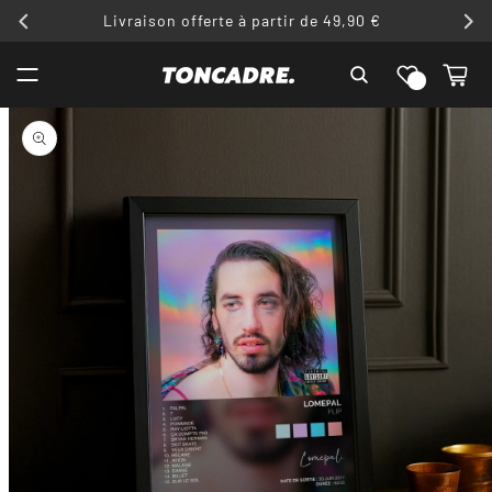
ET
Livraison offerte à partir de 49,90 €
PASSER
AU
Liste de
CONTENU
Panier
souhaits
PASSER AUX
INFORMATIONS
PRODUITS