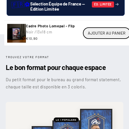
🇫🇷
⚽
Sélection Équipe de France —
ÉD. LIMITÉE
Édition Limitée
Cadre Photo Lomepal - Flip
Noir /
13x18 cm
AJOUTER AU PANIER
Prix
€10,90
habituel
TROUVEZ VOTRE FORMAT
Le bon format pour chaque espace
Du petit format pour le bureau au grand format statement,
chaque taille est disponible en 3 coloris.
LE + POPULAIRE