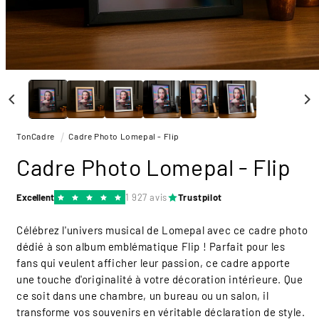
Ouvrir
le
média
1
dans
une
TonCadre
Cadre Photo Lomepal - Flip
fenêtre
modale
Cadre Photo Lomepal - Flip
Excellent
1 927 avis
Trustpilot
Célébrez l'univers musical de Lomepal avec ce cadre photo
dédié à son album emblématique Flip ! Parfait pour les
fans qui veulent afficher leur passion, ce cadre apporte
une touche d'originalité à votre décoration intérieure. Que
ce soit dans une chambre, un bureau ou un salon, il
transforme vos souvenirs en véritable déclaration de style.