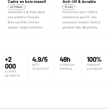
Cadre en bois massif
Anti-UV & durable
ARTISANAL
30 ANS
Assemblé à la main dans
Protection anti-reflets,
nos ateliers français.
résistance aux UV. Vos
Bois certifié, finition
souvenirs restent intacts
laquée, angles parfaits.
pendant des décennies.
+2
4.9/5
48h
100%
000
NOTE
LIVRAISON
FABRIQUÉ
TRUSTPILOT
EXPRESS
EN FRANCE
CLIENTS
SATISFAITS