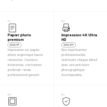

01
02
Papier photo
Impression 4K Ultra
premium
HD
250G/M²
2400 DPI
Impression sur papier
Nos imprimantes
photo argentique haute
professionnelles
résolution. Couleurs
restituent chaque détail
éclatantes, contrastes
avec une précision
profonds, rendu
photographique
professionnel garanti.
incomparable.
03
04