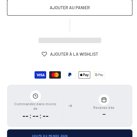
AJOUTER AU PANIER
AJOUTER À LA WISHLIST
Moyens
de
paiement
Commandez dans moins
Recevez dès
de
—
--
:
--
:
--
COUPE DU MONDE 2026