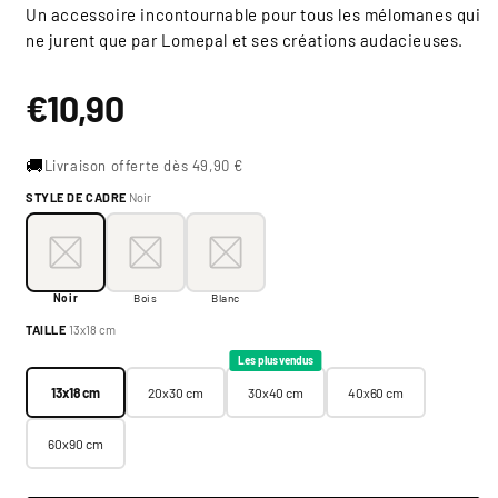
Un accessoire incontournable pour tous les mélomanes qui
ne jurent que par Lomepal et ses créations audacieuses.
Prix
€10,90
habituel
🚚
Livraison offerte dès 49,90 €
STYLE DE CADRE
Noir
Style de cadre:
Noir
Noir
Bois
Blanc
Noir
Bois
Blanc
Taille:
13x18 cm
TAILLE
13x18 cm
13x18 cm
20x30 cm
30x40 cm
40x60 cm
Les plus vendus
13x18 cm
20x30 cm
30x40 cm
40x60 cm
60x90 cm