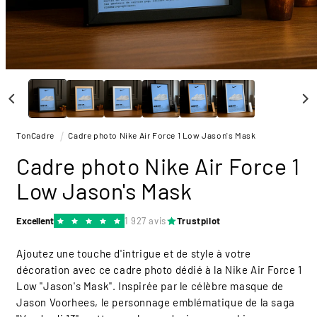
Ouvrir
le
média
1
dans
une
TonCadre
Cadre photo Nike Air Force 1 Low Jason's Mask
fenêtre
modale
Cadre photo Nike Air Force 1
Low Jason's Mask
Excellent
1 927 avis
Trustpilot
Ajoutez une touche d'intrigue et de style à votre
décoration avec ce cadre photo dédié à la Nike Air Force 1
Low "Jason's Mask". Inspirée par le célèbre masque de
Jason Voorhees, le personnage emblématique de la saga