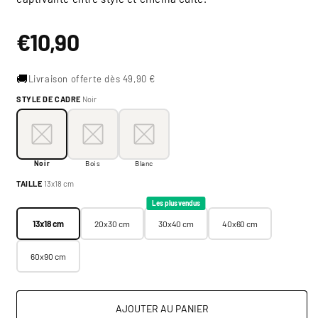
Prix
€10,90
habituel
🚚
Livraison offerte dès 49,90 €
STYLE DE CADRE
Noir
Style de cadre:
Noir
Noir
Bois
Blanc
Noir
Bois
Blanc
Taille:
13x18 cm
TAILLE
13x18 cm
13x18 cm
20x30 cm
30x40 cm
40x60 cm
Les plus vendus
13x18 cm
20x30 cm
30x40 cm
40x60 cm
60x90 cm
AJOUTER AU PANIER