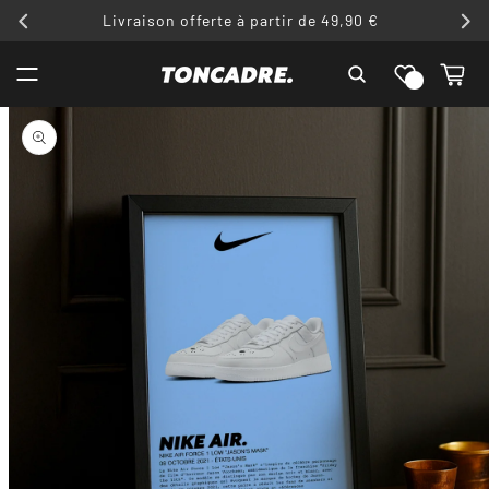
ET
Livraison offerte à partir de 49,90 €
PASSER
AU
Liste de
CONTENU
Panier
souhaits
PASSER AUX
INFORMATIONS
PRODUITS