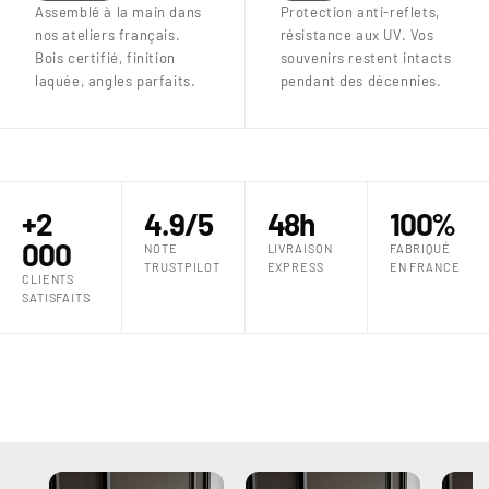
Assemblé à la main dans
Protection anti-reflets,
nos ateliers français.
résistance aux UV. Vos
Bois certifié, finition
souvenirs restent intacts
laquée, angles parfaits.
pendant des décennies.
+2
4.9/5
48h
100%
000
NOTE
LIVRAISON
FABRIQUÉ
TRUSTPILOT
EXPRESS
EN FRANCE
CLIENTS
SATISFAITS