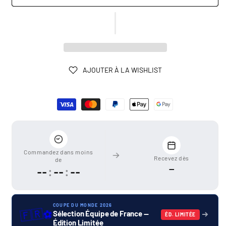
AJOUTER À LA WISHLIST
Moyens
de
paiement
Commandez dans moins
Recevez dès
de
—
--
:
--
:
--
COUPE DU MONDE 2026
🇫🇷
⚽
Sélection Équipe de France —
ÉD. LIMITÉE
Édition Limitée