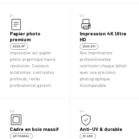
01
02
Papier photo
Impression 4K Ultra
premium
HD
250G/M²
2400 DPI
Impression sur papier
Nos imprimantes
photo argentique haute
professionnelles
résolution. Couleurs
restituent chaque détail
éclatantes, contrastes
avec une précision
profonds, rendu
photographique
professionnel garanti.
incomparable.
03
04
Cadre en bois massif
Anti-UV & durable
ARTISANAL
30 ANS