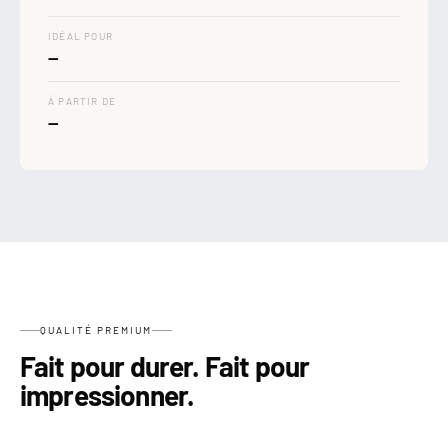

IDÉAL POUR
—
À PARTIR DE
—
QUALITÉ PREMIUM
Fait pour durer. Fait pour
impressionner.