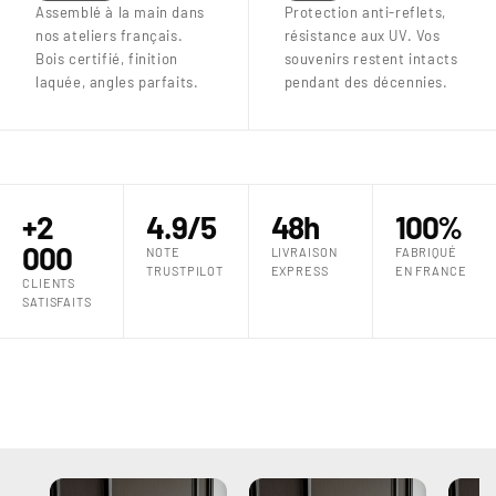
Assemblé à la main dans
Protection anti-reflets,
nos ateliers français.
résistance aux UV. Vos
Bois certifié, finition
souvenirs restent intacts
laquée, angles parfaits.
pendant des décennies.
+2
4.9/5
48h
100%
000
NOTE
LIVRAISON
FABRIQUÉ
TRUSTPILOT
EXPRESS
EN FRANCE
CLIENTS
SATISFAITS