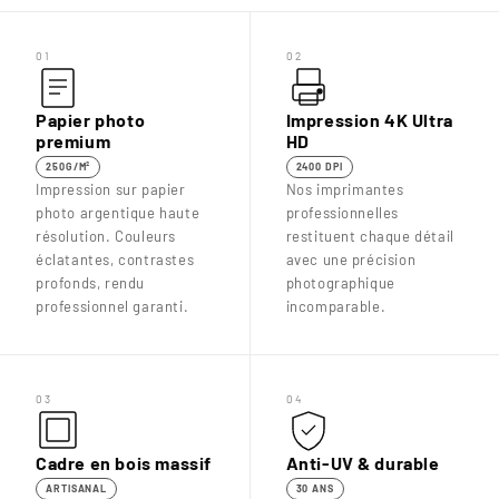
01
02
Papier photo
Impression 4K Ultra
premium
HD
250G/M²
2400 DPI
Impression sur papier
Nos imprimantes
photo argentique haute
professionnelles
résolution. Couleurs
restituent chaque détail
éclatantes, contrastes
avec une précision
profonds, rendu
photographique
professionnel garanti.
incomparable.
03
04
Cadre en bois massif
Anti-UV & durable
ARTISANAL
30 ANS