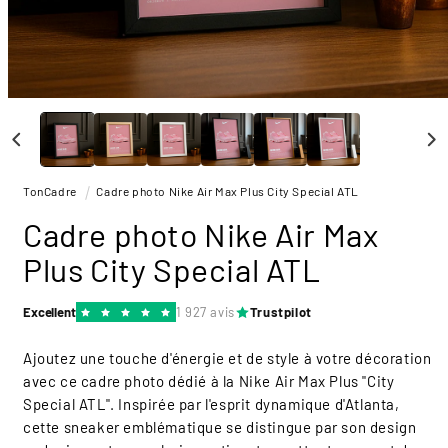
Ouvrir
le
média
1
dans
une
TonCadre
Cadre photo Nike Air Max Plus City Special ATL
fenêtre
modale
Cadre photo Nike Air Max
Plus City Special ATL
Excellent
1 927 avis
Trustpilot
Ajoutez une touche d'énergie et de style à votre décoration
avec ce cadre photo dédié à la Nike Air Max Plus "City
Special ATL". Inspirée par l'esprit dynamique d'Atlanta,
cette sneaker emblématique se distingue par son design