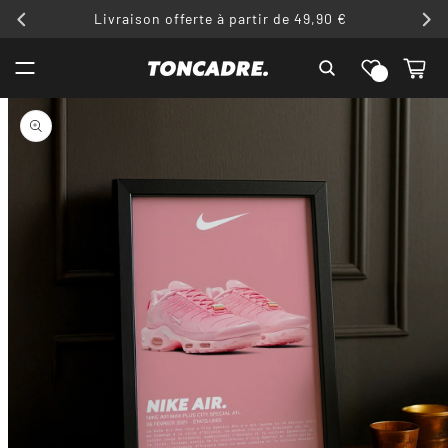
ET
Livraison offerte à partir de 49,90 €
PASSER
AU
Liste de
CONTENU
Panier
souhaits
PASSER AUX
INFORMATIONS
PRODUITS