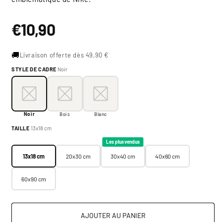
Prix
€10,90
habituel
🚚
Livraison offerte dès 49,90 €
STYLE DE CADRE
Noir
Style de cadre:
Noir
Noir
Bois
Blanc
Noir
Bois
Blanc
Taille:
13x18 cm
TAILLE
13x18 cm
13x18 cm
20x30 cm
30x40 cm
40x60 cm
Les plus vendus
13x18 cm
20x30 cm
30x40 cm
40x60 cm
60x90 cm
AJOUTER AU PANIER