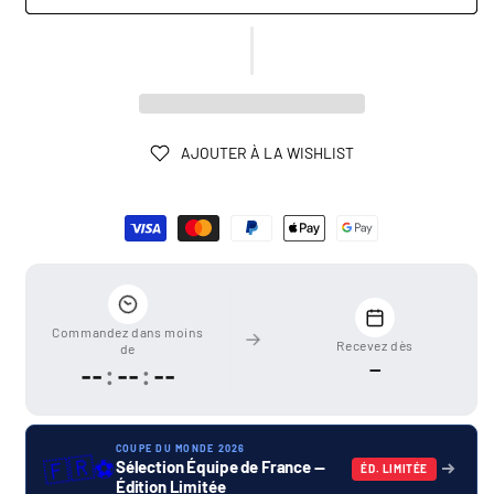
AJOUTER À LA WISHLIST
Moyens
de
paiement
Commandez dans moins
Recevez dès
de
—
--
:
--
:
--
COUPE DU MONDE 2026
🇫🇷
⚽
Sélection Équipe de France —
ÉD. LIMITÉE
Édition Limitée