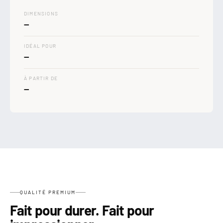

DIMENSIONS
—
IDÉAL POUR
—
À PARTIR DE
—
QUALITÉ PREMIUM
Fait pour durer. Fait pour