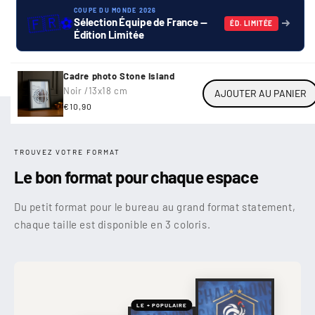
COUPE DU MONDE 2026
🇫🇷
⚽
Sélection Équipe de France —
ÉD. LIMITÉE
Édition Limitée
Cadre photo Stone Island
Noir /
13x18 cm
AJOUTER AU PANIER
Prix
€10,90
habituel
TROUVEZ VOTRE FORMAT
Le bon format pour chaque espace
Du petit format pour le bureau au grand format statement,
chaque taille est disponible en 3 coloris.
LE + POPULAIRE