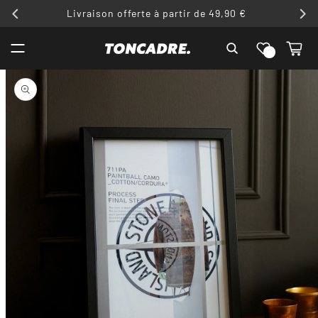
ET
Livraison offerte à partir de 49,90 €
PASSER
AU
Liste de
CONTENU
Panier
souhaits
PASSER AUX
INFORMATIONS
PRODUITS