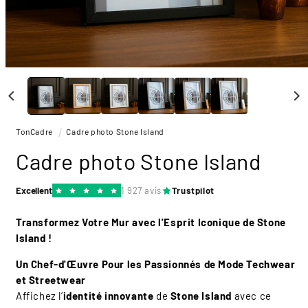
Ouvrir
le
média
1
dans
une
TonCadre
Cadre photo Stone Island
fenêtre
modale
Cadre photo Stone Island
Excellent
1 927 avis
Trustpilot
Transformez Votre Mur avec l'Esprit Iconique de Stone
Island !
Un Chef-d'Œuvre Pour les Passionnés de Mode Techwear
et Streetwear
Affichez l’
identité innovante
de
Stone Island
avec ce