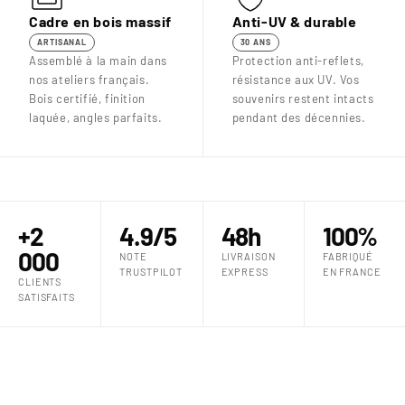
Cadre en bois massif
Anti-UV & durable
ARTISANAL
30 ANS
Assemblé à la main dans
Protection anti-reflets,
nos ateliers français.
résistance aux UV. Vos
Bois certifié, finition
souvenirs restent intacts
laquée, angles parfaits.
pendant des décennies.
+2
4.9/5
48h
100%
000
NOTE
LIVRAISON
FABRIQUÉ
TRUSTPILOT
EXPRESS
EN FRANCE
CLIENTS
SATISFAITS