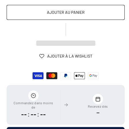
AJOUTER AU PANIER
AJOUTER À LA WISHLIST
Moyens
de
paiement
Commandez dans moins
Recevez dès
de
—
--
:
--
:
--