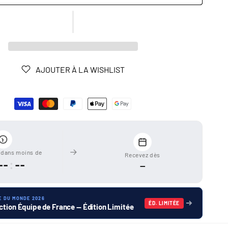
AJOUTER À LA WISHLIST
dans moins de
Recevez dès
--
:
--
—
E DU MONDE 2026
ÉD. LIMITÉE
ction Équipe de France — Édition Limitée