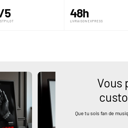
€
/5
48h
STPILOT
LIVRAISON EXPRESS
Vous 
custo
Que tu sois fan de musiq