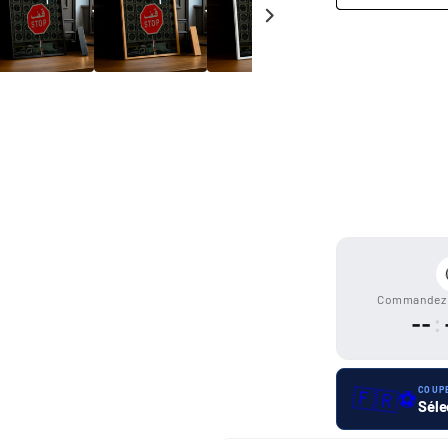
Moyens
de
paiement
Commandez 
--
:
🇫🇷
COUP
⚽
Séle