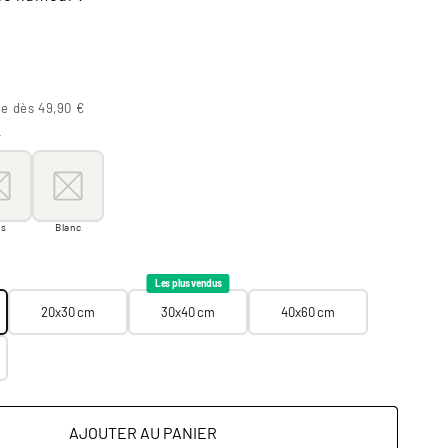
te dès 49,90 €
r
oir
s
Blanc
is
Blanc
20x30 cm
30x40 cm
40x60 cm
60x90 cm
Les plus vendus
20x30 cm
30x40 cm
40x60 cm
AJOUTER AU PANIER