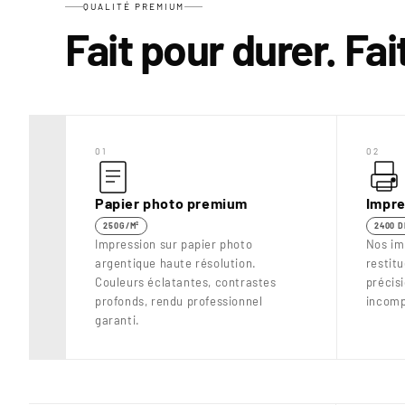
QUALITÉ PREMIUM
Fait pour durer. Fa
01
02
Papier photo premium
Impre
250G/M²
2400 D
Impression sur papier photo
Nos im
argentique haute résolution.
restit
Couleurs éclatantes, contrastes
précis
profonds, rendu professionnel
incomp
garanti.