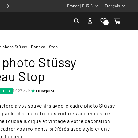
P
L
Profite de - 10% avec le code 10CADRE
France | EUR €
Français
a
a
Liste de
Connexion
Panier
y
n
souhaits
s
g
/
u
e photo Stüssy - Panneau Stop
r
e
 photo Stüssy -
é
g
au Stop
i
o
1 927 avis
Trustpilot
n
ctère à vos souvenirs avec le cadre photo Stüssy -
ré par le charme rétro des voitures anciennes, ce
ne touche ludique et vintage à votre décoration.
ncadrer vos moments préférés avec style et une
ne humeur !