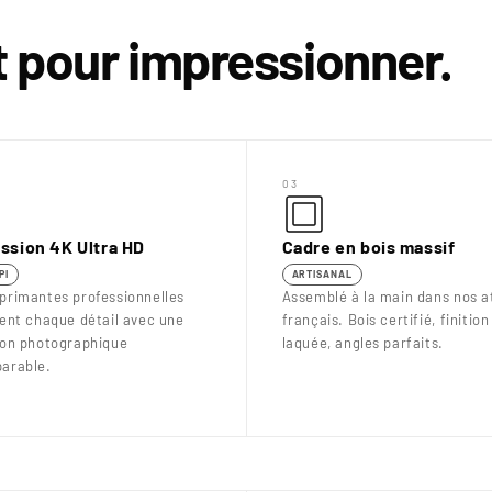
it pour impressionner.
03
ssion 4K Ultra HD
Cadre en bois massif
PI
ARTISANAL
primantes professionnelles
Assemblé à la main dans nos at
uent chaque détail avec une
français. Bois certifié, finition
ion photographique
laquée, angles parfaits.
arable.