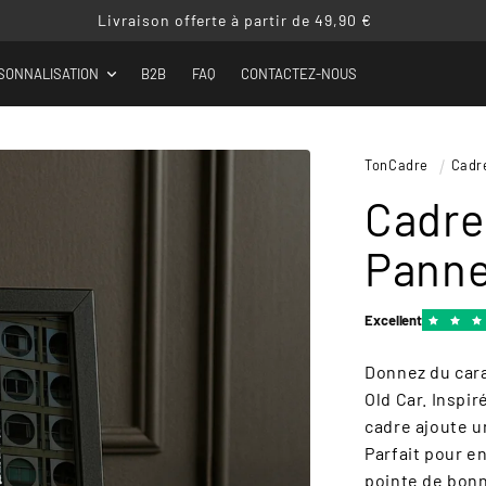
Livraison offerte à partir de 49,90 €
SONNALISATION
B2B
FAQ
CONTACTEZ-NOUS
TonCadre
Cadr
Cadre
Panne
Excellent
Donnez du cara
Old Car. Inspi
cadre ajoute u
Parfait pour e
pointe de bon