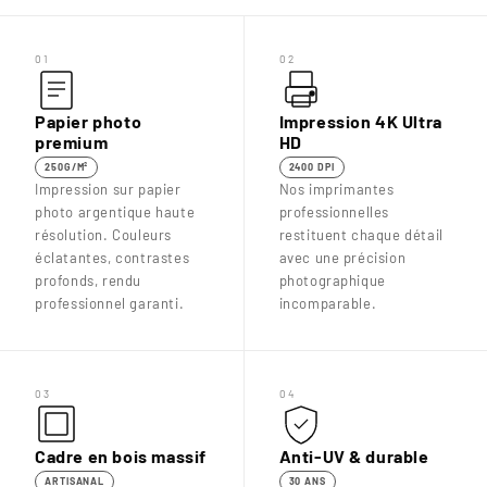

01
02
Papier photo
Impression 4K Ultra
premium
HD
250G/M²
2400 DPI
Impression sur papier
Nos imprimantes
photo argentique haute
professionnelles
résolution. Couleurs
restituent chaque détail
éclatantes, contrastes
avec une précision
profonds, rendu
photographique
professionnel garanti.
incomparable.
03
04
Cadre en bois massif
Anti-UV & durable
ARTISANAL
30 ANS