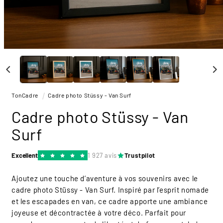
Ouvrir
le
média
1
dans
une
TonCadre
Cadre photo Stüssy - Van Surf
fenêtre
modale
Cadre photo Stüssy - Van
Surf
Excellent
1 927 avis
Trustpilot
Ajoutez une touche d’aventure à vos souvenirs avec le
cadre photo Stüssy - Van Surf. Inspiré par l’esprit nomade
et les escapades en van, ce cadre apporte une ambiance
joyeuse et décontractée à votre déco. Parfait pour