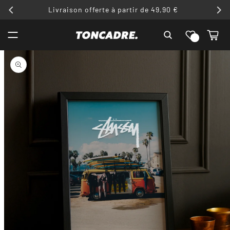
ET
Livraison offerte à partir de 49,90 €
PASSER
AU
Liste de
CONTENU
Panier
souhaits
PASSER AUX
INFORMATIONS
PRODUITS