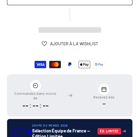
AJOUTER À LA WISHLIST
Moyens
de
paiement
Commandez dans moins
Recevez dès
de
—
--
:
--
:
--
COUPE DU MONDE 2026
🇫🇷
⚽
Sélection Équipe de France —
ÉD. LIMITÉE
Édition Limitée