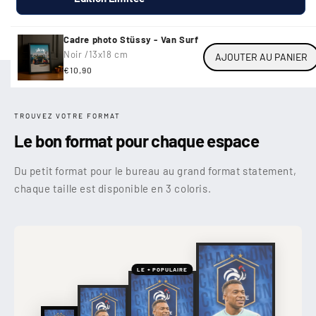
Cadre photo Stüssy - Van Surf
Noir /
13x18 cm
AJOUTER AU PANIER
Prix
€10,90
habituel
TROUVEZ VOTRE FORMAT
Le bon format pour chaque espace
Du petit format pour le bureau au grand format statement,
chaque taille est disponible en 3 coloris.
LE + POPULAIRE