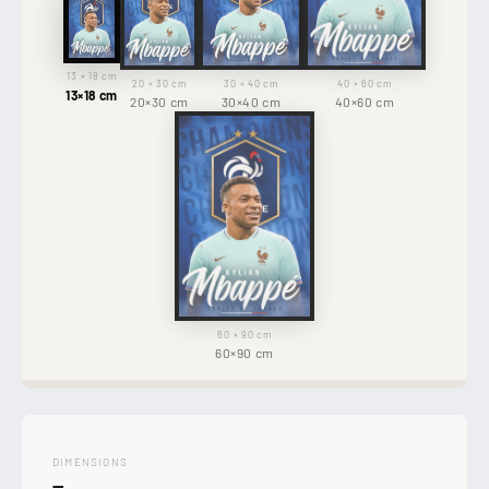
13 × 18 cm
20 × 30 cm
30 × 40 cm
40 × 60 cm
13×18 cm
20×30 cm
30×40 cm
40×60 cm
60 × 90 cm
60×90 cm
DIMENSIONS
—