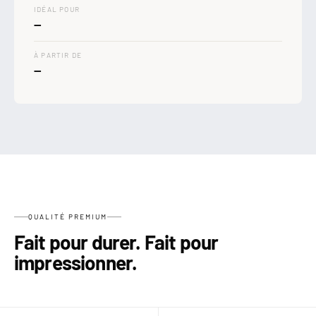

IDÉAL POUR
—
À PARTIR DE
—
QUALITÉ PREMIUM
Fait pour durer. Fait pour
impressionner.