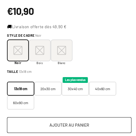
Prix
€10,90
habituel
🚚
Livraison offerte dès 49,90 €
STYLE DE CADRE
Noir
Style de cadre:
Noir
Noir
Bois
Blanc
Noir
Bois
Blanc
Taille:
13x18 cm
TAILLE
13x18 cm
13x18 cm
20x30 cm
30x40 cm
40x60 cm
Les plus vendus
13x18 cm
20x30 cm
30x40 cm
40x60 cm
60x90 cm
AJOUTER AU PANIER