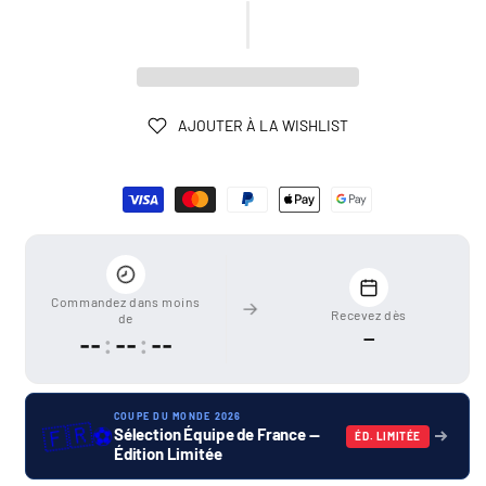
AJOUTER À LA WISHLIST
Moyens
de
paiement
Commandez dans moins
Recevez dès
de
—
--
:
--
:
--
COUPE DU MONDE 2026
🇫🇷
⚽
Sélection Équipe de France —
ÉD. LIMITÉE
Édition Limitée