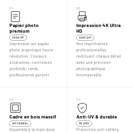
01
02
Papier photo
Impression 4K Ultra
premium
HD
250G/M²
2400 DPI
Impression sur papier
Nos imprimantes
photo argentique haute
professionnelles
résolution. Couleurs
restituent chaque détail
éclatantes, contrastes
avec une précision
profonds, rendu
photographique
professionnel garanti.
incomparable.
03
04
Cadre en bois massif
Anti-UV & durable
ARTISANAL
30 ANS
Assemblé à la main dans
Protection anti-reflets,