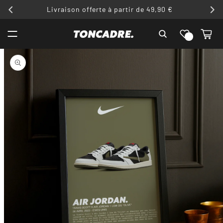
ET
Livraison offerte à partir de 49,90 €
PASSER
AU
Liste de
CONTENU
Panier
souhaits
PASSER AUX
INFORMATIONS
PRODUITS