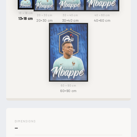
13 × 18 cm
20 × 30 cm
30 × 40 cm
40 × 60 cm
13×18 cm
20×30 cm
30×40 cm
40×60 cm
60 × 90 cm
60×90 cm
DIMENSIONS
—