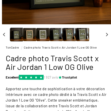
Ouvrir
le
média
1
dans
une
TonCadre
Cadre photo Travis Scott x Air Jordan 1 Low OG Olive
fenêtre
modale
Cadre photo Travis Scott x
Air Jordan 1 Low OG Olive
Excellent
1 927 avis
Trustpilot
Apportez une touche de sophistication à votre décoration
intérieure avec ce cadre photo dédié à la Travis Scott x Air
Jordan 1 Low OG "Olive". Cette sneaker emblématique,
issue de la collaboration entre Travis Scott et Jordan