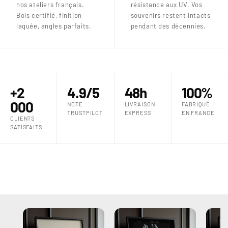
nos ateliers français.
résistance aux UV. Vos
Bois certifié, finition
souvenirs restent intacts
laquée, angles parfaits.
pendant des décennies.
+2
4.9/5
48h
100%
000
NOTE
LIVRAISON
FABRIQUÉ
TRUSTPILOT
EXPRESS
EN FRANCE
CLIENTS
SATISFAITS