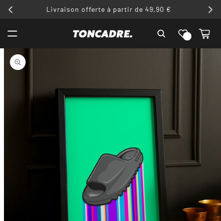
ET
Livraison offerte à partir de 49,90 €
PASSER
AU
Liste de
CONTENU
Panier
souhaits
PASSER AUX
INFORMATIONS
PRODUITS