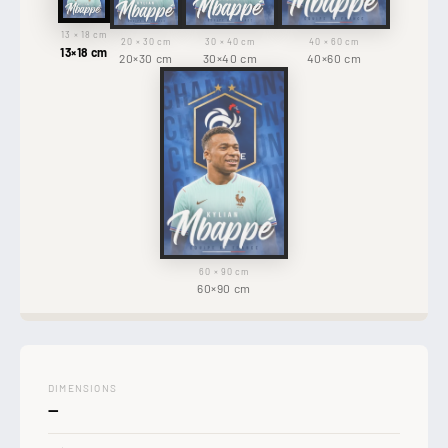
13 × 18 cm
20 × 30 cm
30 × 40 cm
40 × 60 cm
13×18 cm
20×30 cm
30×40 cm
40×60 cm
60 × 90 cm
60×90 cm
DIMENSIONS
—