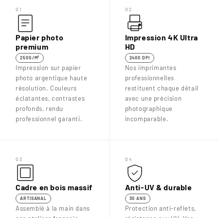
01
02
Papier photo
Impression 4K Ultra
premium
HD
250G/M²
2400 DPI
Impression sur papier
Nos imprimantes
photo argentique haute
professionnelles
résolution. Couleurs
restituent chaque détail
éclatantes, contrastes
avec une précision
profonds, rendu
photographique
professionnel garanti.
incomparable.
03
04
Cadre en bois massif
Anti-UV & durable
ARTISANAL
30 ANS
Assemblé à la main dans
Protection anti-reflets,