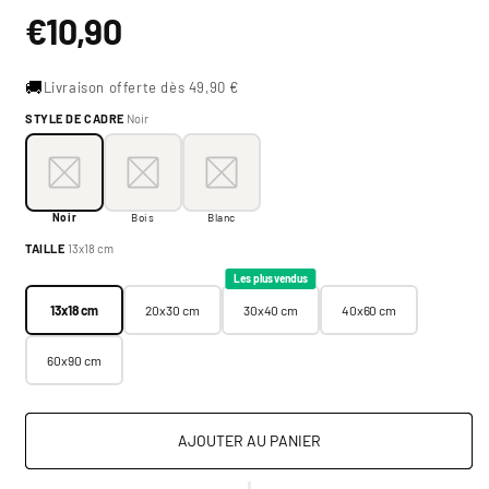
Prix
€10,90
habituel
🚚
Livraison offerte dès 49,90 €
STYLE DE CADRE
Noir
Style de cadre:
Noir
Noir
Bois
Blanc
Noir
Bois
Blanc
Taille:
13x18 cm
TAILLE
13x18 cm
13x18 cm
20x30 cm
30x40 cm
40x60 cm
Les plus vendus
13x18 cm
20x30 cm
30x40 cm
40x60 cm
60x90 cm
AJOUTER AU PANIER