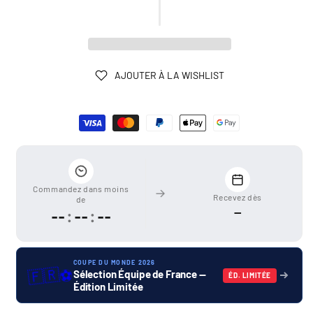
AJOUTER À LA WISHLIST
Moyens
de
paiement
Commandez dans moins
Recevez dès
de
—
--
:
--
:
--
COUPE DU MONDE 2026
🇫🇷
⚽
Sélection Équipe de France —
ÉD. LIMITÉE
Édition Limitée