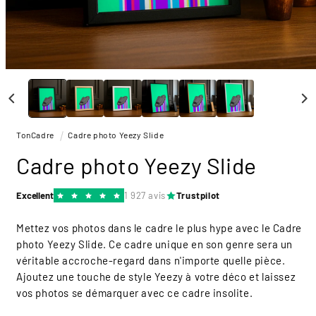
Ouvrir
le
média
1
dans
une
TonCadre
Cadre photo Yeezy Slide
fenêtre
modale
Cadre photo Yeezy Slide
Excellent
1 927 avis
Trustpilot
Mettez vos photos dans le cadre le plus hype avec le Cadre
photo Yeezy Slide. Ce cadre unique en son genre sera un
véritable accroche-regard dans n'importe quelle pièce.
Ajoutez une touche de style Yeezy à votre déco et laissez
vos photos se démarquer avec ce cadre insolite.