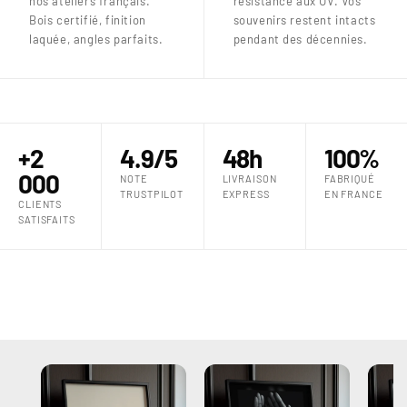
nos ateliers français.
résistance aux UV. Vos
Bois certifié, finition
souvenirs restent intacts
laquée, angles parfaits.
pendant des décennies.
+2
4.9/5
48h
100%
000
NOTE
LIVRAISON
FABRIQUÉ
TRUSTPILOT
EXPRESS
EN FRANCE
CLIENTS
SATISFAITS