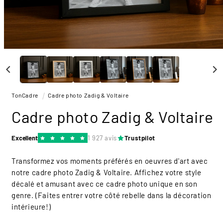
Ouvrir
le
média
1
dans
une
TonCadre
Cadre photo Zadig & Voltaire
fenêtre
modale
Cadre photo Zadig & Voltaire
Excellent
1 927 avis
Trustpilot
Transformez vos moments préférés en oeuvres d'art avec
notre cadre photo Zadig & Voltaire. Affichez votre style
décalé et amusant avec ce cadre photo unique en son
genre. (Faites entrer votre côté rebelle dans la décoration
intérieure!)