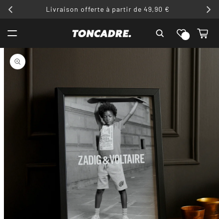
ET
Livraison offerte à partir de 49,90 €
PASSER
AU
Liste de
CONTENU
Panier
souhaits
PASSER AUX
INFORMATIONS
PRODUITS