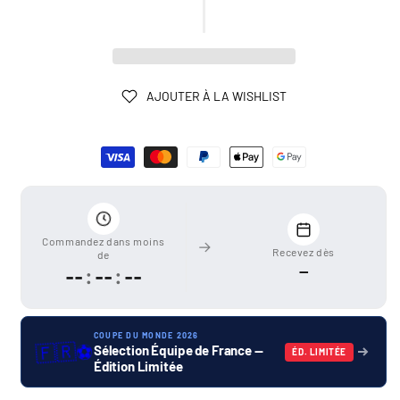
AJOUTER À LA WISHLIST
Moyens
de
paiement
Commandez dans moins
Recevez dès
de
—
--
:
--
:
--
COUPE DU MONDE 2026
🇫🇷
⚽
Sélection Équipe de France —
ÉD. LIMITÉE
Édition Limitée