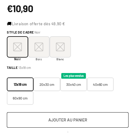
Prix
€10,90
habituel
🚚
Livraison offerte dès 49,90 €
STYLE DE CADRE
Noir
Style de cadre:
Noir
Noir
Bois
Blanc
Noir
Bois
Blanc
Taille:
13x18 cm
TAILLE
13x18 cm
13x18 cm
20x30 cm
30x40 cm
40x60 cm
Les plus vendus
13x18 cm
20x30 cm
30x40 cm
40x60 cm
60x90 cm
AJOUTER AU PANIER