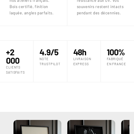
nos ateliers français.
résistance aux UV. Vos
Bois certifié, finition
souvenirs restent intacts
laquée, angles parfaits.
pendant des décennies.
+2
4.9/5
48h
100%
000
NOTE
LIVRAISON
FABRIQUÉ
TRUSTPILOT
EXPRESS
EN FRANCE
CLIENTS
SATISFAITS