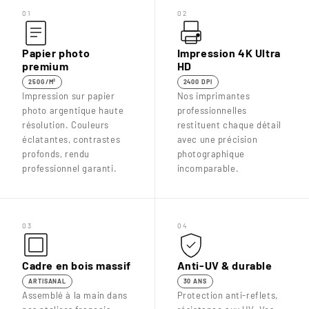
01
02
Papier photo
Impression 4K Ultra
premium
HD
250G/M²
2400 DPI
Impression sur papier
Nos imprimantes
photo argentique haute
professionnelles
résolution. Couleurs
restituent chaque détail
éclatantes, contrastes
avec une précision
profonds, rendu
photographique
professionnel garanti.
incomparable.
03
04
Cadre en bois massif
Anti-UV & durable
ARTISANAL
30 ANS
Assemblé à la main dans
Protection anti-reflets,