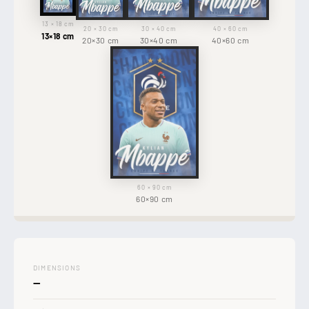
13 × 18 cm
20 × 30 cm
30 × 40 cm
40 × 60 cm
13×18 cm
20×30 cm
30×40 cm
40×60 cm
60 × 90 cm
60×90 cm
DIMENSIONS
—