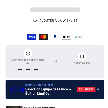
AJOUTER À LA WISHLIST
Moyens
de
paiement
Commandez dans moins
Recevez dès
de
—
--
:
--
:
--
COUPE DU MONDE 2026
🇫🇷
⚽
Sélection Équipe de France —
ÉD. LIMITÉE
Édition Limitée
Poster Kaws brothers