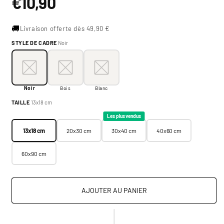
€10,90
habituel
🚚
Livraison offerte dès 49,90 €
STYLE DE CADRE
Noir
Style de cadre:
Noir
Noir
Bois
Blanc
Noir
Bois
Blanc
Taille:
13x18 cm
TAILLE
13x18 cm
13x18 cm
20x30 cm
30x40 cm
40x60 cm
Les plus vendus
13x18 cm
20x30 cm
30x40 cm
40x60 cm
60x90 cm
AJOUTER AU PANIER