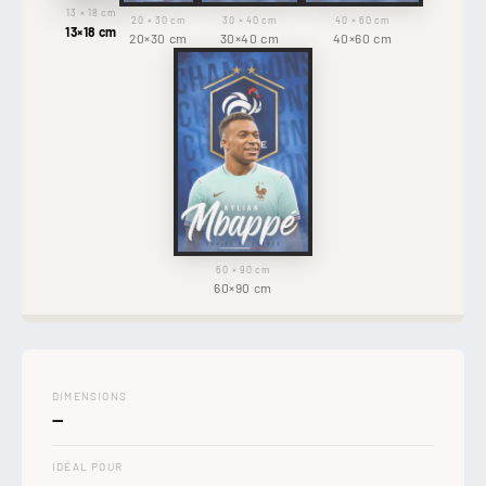
13 × 18 cm
20 × 30 cm
30 × 40 cm
40 × 60 cm
13×18 cm
20×30 cm
30×40 cm
40×60 cm
60 × 90 cm
60×90 cm
DIMENSIONS
—
IDÉAL POUR