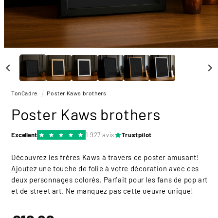
Ouvrir
le
média
1
dans
une
TonCadre
Poster Kaws brothers
fenêtre
modale
Poster Kaws brothers
Excellent
1 927 avis
Trustpilot
Découvrez les frères Kaws à travers ce poster amusant!
Ajoutez une touche de folie à votre décoration avec ces
deux personnages colorés. Parfait pour les fans de pop art
et de street art. Ne manquez pas cette oeuvre unique!
Prix