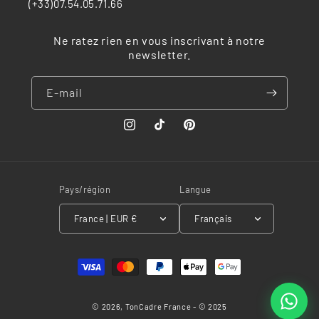
(+33)07.54.05.71.66
Ne ratez rien en vous inscrivant à notre
newsletter.
E-mail
Instagram
TikTok
Pinterest
Pays/région
Langue
France | EUR €
Français
Moyens
de
paiement
© 2026,
TonCadre
France - © 2025