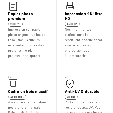
Papier photo
Impression 4K Ultra
premium
HD
250G/M²
2400 DPI
Impression sur papier
Nos imprimantes
photo argentique haute
professionnelles
résolution. Couleurs
restituent chaque détail
éclatantes, contrastes
avec une précision
profonds, rendu
photographique
professionnel garanti.
incomparable.
03
04
Cadre en bois massif
Anti-UV & durable
ARTISANAL
30 ANS
Assemblé à la main dans
Protection anti-reflets,
nos ateliers français.
résistance aux UV. Vos
Bois certifié, finition
souvenirs restent intacts