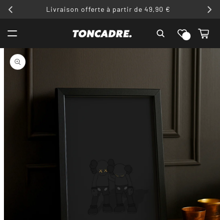
ET
Livraison offerte à partir de 49,90 €
PASSER
AU
Liste de
CONTENU
Panier
souhaits
PASSER AUX
INFORMATIONS
PRODUITS