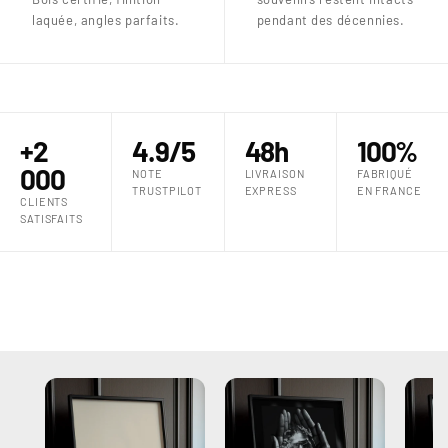
laquée, angles parfaits.
pendant des décennies.
+2
4.9/5
48h
100%
000
NOTE
LIVRAISON
FABRIQUÉ
TRUSTPILOT
EXPRESS
EN FRANCE
CLIENTS
SATISFAITS