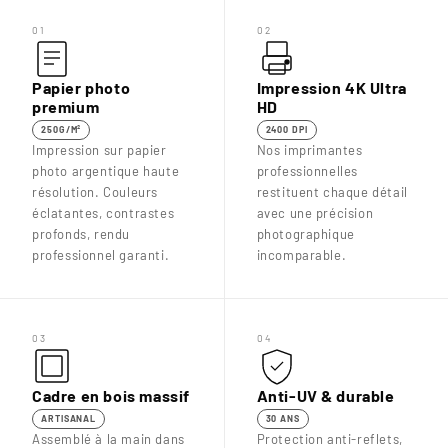
01
02
Papier photo
Impression 4K Ultra
premium
HD
250G/M²
2400 DPI
Impression sur papier
Nos imprimantes
photo argentique haute
professionnelles
résolution. Couleurs
restituent chaque détail
éclatantes, contrastes
avec une précision
profonds, rendu
photographique
professionnel garanti.
incomparable.
03
04
Cadre en bois massif
Anti-UV & durable
ARTISANAL
30 ANS
Assemblé à la main dans
Protection anti-reflets,