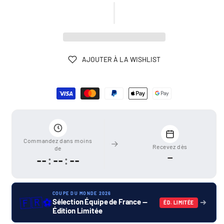
AJOUTER À LA WISHLIST
Moyens
de
paiement
Commandez dans moins
Recevez dès
de
—
--
:
--
:
--
COUPE DU MONDE 2026
🇫🇷
⚽
Sélection Équipe de France —
ÉD. LIMITÉE
Édition Limitée