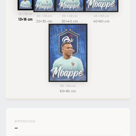

13 × 18 cm
20 × 30 cm
30 × 40 cm
40 × 60 cm
13×18 cm
20×30 cm
30×40 cm
40×60 cm
60 × 90 cm
60×90 cm
DIMENSIONS
—