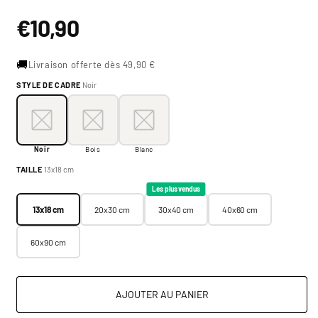
Prix
€10,90
habituel
🚚
Livraison offerte dès 49,90 €
STYLE DE CADRE
Noir
Style de cadre:
Noir
Noir
Bois
Blanc
Noir
Bois
Blanc
Taille:
13x18 cm
TAILLE
13x18 cm
13x18 cm
20x30 cm
30x40 cm
40x60 cm
Les plus vendus
13x18 cm
20x30 cm
30x40 cm
40x60 cm
60x90 cm
AJOUTER AU PANIER