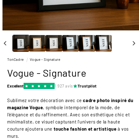
Ouvrir
le
média
1
dans
une
TonCadre
Vogue - Signature
fenêtre
modale
Vogue - Signature
Excellent
1 927 avis
Trustpilot
Sublimez votre décoration avec ce
cadre photo inspiré du
magazine Vogue
, symbole intemporel de la mode, de
l'élégance et du raffinement. Avec son esthétique chic et
minimaliste, ce visuel capturant l’univers de la haute
couture ajoutera une
touche fashion et artistique
à vos
murs.