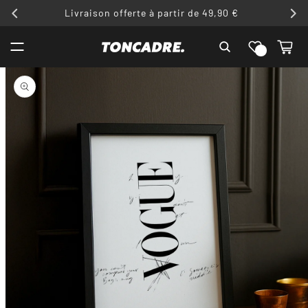
ET
Livraison offerte à partir de 49,90 €
PASSER
AU
Liste de
CONTENU
Panier
souhaits
PASSER AUX
INFORMATIONS
PRODUITS